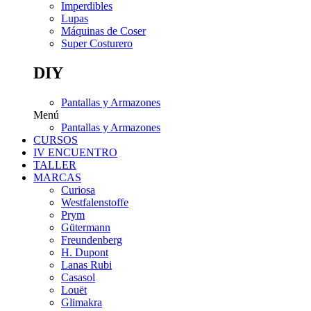
Imperdibles
Lupas
Máquinas de Coser
Super Costurero
DIY
Pantallas y Armazones
Menú
Pantallas y Armazones
CURSOS
IV ENCUENTRO
TALLER
MARCAS
Curiosa
Westfalenstoffe
Prym
Gütermann
Freundenberg
H. Dupont
Lanas Rubi
Casasol
Louët
Glimakra