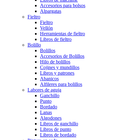
Accesorios para bolsos
Alpargatas
Fieltro
Fieltro
Vellón
Herramientas de fieltro
Libros de fieltro
Bolillo
Bolillos
Accesorios de Bolillos
Hilo de bolillos
Cojines y mundillos
Libros y patrones
Abanicos
Alfileres para bolillos
Labores de aguja
Ganchillo
Punto
Bordado
Lanas
Algodones
Libros de ganchillo
Libros de punto
Libros de bordado