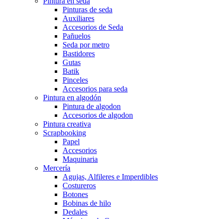
Pintura en seda
Pinturas de seda
Auxiliares
Accesorios de Seda
Pañuelos
Seda por metro
Bastidores
Gutas
Batik
Pinceles
Accesorios para seda
Pintura en algodón
Pintura de algodon
Accesorios de algodon
Pintura creativa
Scrapbooking
Papel
Accesorios
Maquinaria
Mercería
Agujas, Alfileres e Imperdibles
Costureros
Botones
Bobinas de hilo
Dedales