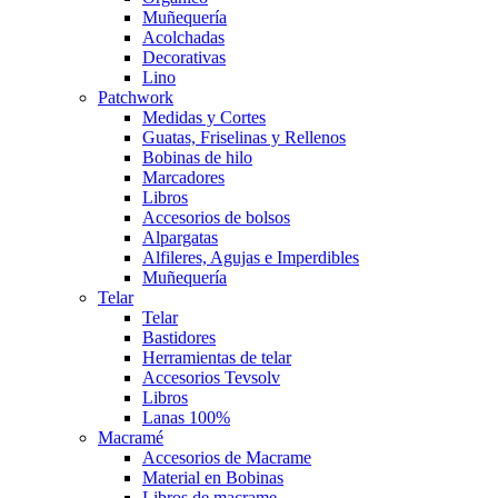
Muñequería
Acolchadas
Decorativas
Lino
Patchwork
Medidas y Cortes
Guatas, Friselinas y Rellenos
Bobinas de hilo
Marcadores
Libros
Accesorios de bolsos
Alpargatas
Alfileres, Agujas e Imperdibles
Muñequería
Telar
Telar
Bastidores
Herramientas de telar
Accesorios Tevsolv
Libros
Lanas 100%
Macramé
Accesorios de Macrame
Material en Bobinas
Libros de macrame