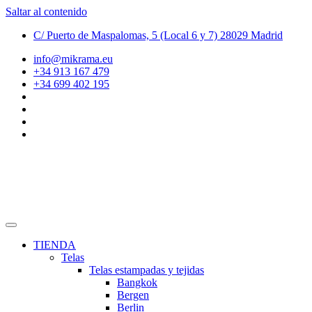
Saltar al contenido
C/ Puerto de Maspalomas, 5 (Local 6 y 7) 28029 Madrid
info@mikrama.eu
+34 913 167 479
+34 699 402 195
TIENDA
Telas
Telas estampadas y tejidas
Bangkok
Bergen
Berlin