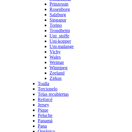
Prinzessin
Rosenborg
Salzburg
Singapur
Torino
Trondheim
Uni_stoffe
Uni-kopper
Uni-malange
Vichy
Wales
Weimar
Winnipeg
Zeeland
Zirkus
Toalla
Terciopelo
Telas recubiertas
Reforcé
Jersey
Pique
Peluche
Panamá
Pana
Orgánico