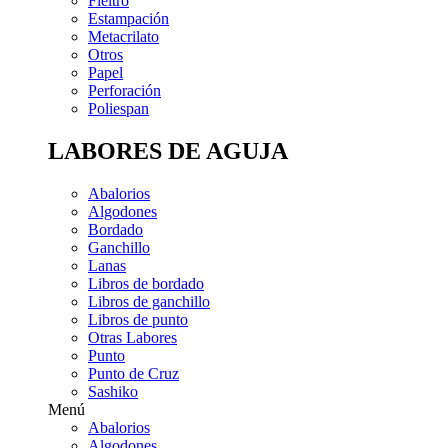
Fieltro
Estampación
Metacrilato
Otros
Papel
Perforación
Poliespan
LABORES DE AGUJA
Abalorios
Algodones
Bordado
Ganchillo
Lanas
Libros de bordado
Libros de ganchillo
Libros de punto
Otras Labores
Punto
Punto de Cruz
Sashiko
Menú
Abalorios
Algodones