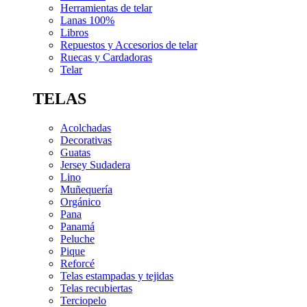
Herramientas de telar
Lanas 100%
Libros
Repuestos y Accesorios de telar
Ruecas y Cardadoras
Telar
TELAS
Acolchadas
Decorativas
Guatas
Jersey Sudadera
Lino
Muñequería
Orgánico
Pana
Panamá
Peluche
Pique
Reforcé
Telas estampadas y tejidas
Telas recubiertas
Terciopelo