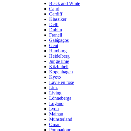
Black and White
Capri
Cardiff
Klassiker
Delft
Dublin
Franell
Galápagos
Gent
Hamburg
Heidelberg
Junge linie
Kitzbuhell
Kopenhagen
Kyoto
Lavie en rose
Linz
Living
Lönneberga
Lugano
Lyon
Mainau
Münsterland
Oman
Pompadour