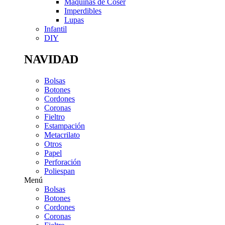
Máquinas de Coser
Imperdibles
Lupas
Infantil
DIY
NAVIDAD
Bolsas
Botones
Cordones
Coronas
Fieltro
Estampación
Metacrilato
Otros
Papel
Perforación
Poliespan
Menú
Bolsas
Botones
Cordones
Coronas