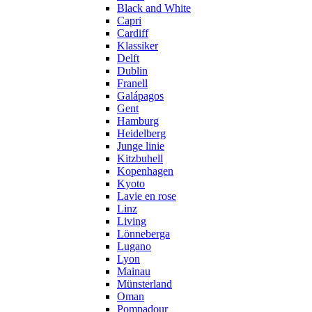
Black and White
Capri
Cardiff
Klassiker
Delft
Dublin
Franell
Galápagos
Gent
Hamburg
Heidelberg
Junge linie
Kitzbuhell
Kopenhagen
Kyoto
Lavie en rose
Linz
Living
Lönneberga
Lugano
Lyon
Mainau
Münsterland
Oman
Pompadour