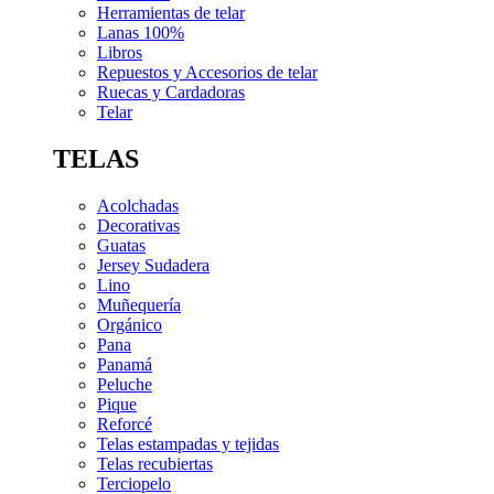
Herramientas de telar
Lanas 100%
Libros
Repuestos y Accesorios de telar
Ruecas y Cardadoras
Telar
TELAS
Acolchadas
Decorativas
Guatas
Jersey Sudadera
Lino
Muñequería
Orgánico
Pana
Panamá
Peluche
Pique
Reforcé
Telas estampadas y tejidas
Telas recubiertas
Terciopelo