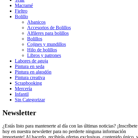
Macramé
Fieltro
Bolillo
Abanicos
Accesorios de Bolillos
Alfileres para bolillos
Bolillos
Cojines y mundillos
Hilo de bolillos
Libros y patrones
Labores de aguja
Pintura en seda
Pintura en algodón
Pintura creativa
Scrapbooking
Mercería
Infantil
Sin Categorizar
Newsletter
¿Estás listo para mantenerte al día con las últimas noticias? ¡Inscríbete
hoy en nuestra newsletter para no perderte ninguna información
importante! Al hacerlo, recibirás ofertas exclusivas, contenido único, 