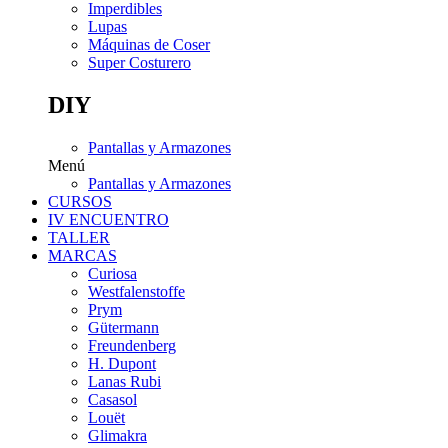
Imperdibles
Lupas
Máquinas de Coser
Super Costurero
DIY
Pantallas y Armazones
Menú
Pantallas y Armazones
CURSOS
IV ENCUENTRO
TALLER
MARCAS
Curiosa
Westfalenstoffe
Prym
Gütermann
Freundenberg
H. Dupont
Lanas Rubi
Casasol
Louët
Glimakra