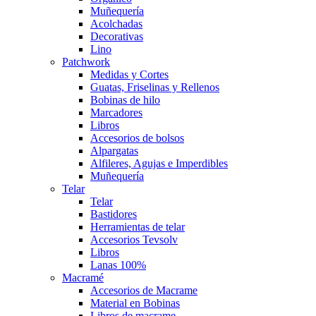
Muñequería
Acolchadas
Decorativas
Lino
Patchwork
Medidas y Cortes
Guatas, Friselinas y Rellenos
Bobinas de hilo
Marcadores
Libros
Accesorios de bolsos
Alpargatas
Alfileres, Agujas e Imperdibles
Muñequería
Telar
Telar
Bastidores
Herramientas de telar
Accesorios Tevsolv
Libros
Lanas 100%
Macramé
Accesorios de Macrame
Material en Bobinas
Libros de macrame