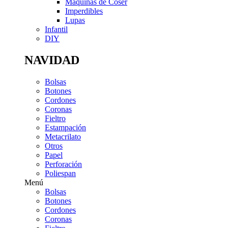
Máquinas de Coser
Imperdibles
Lupas
Infantil
DIY
NAVIDAD
Bolsas
Botones
Cordones
Coronas
Fieltro
Estampación
Metacrilato
Otros
Papel
Perforación
Poliespan
Menú
Bolsas
Botones
Cordones
Coronas