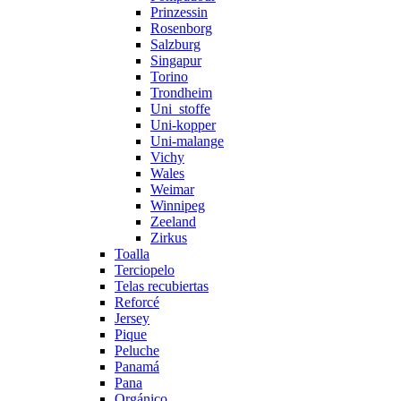
Prinzessin
Rosenborg
Salzburg
Singapur
Torino
Trondheim
Uni_stoffe
Uni-kopper
Uni-malange
Vichy
Wales
Weimar
Winnipeg
Zeeland
Zirkus
Toalla
Terciopelo
Telas recubiertas
Reforcé
Jersey
Pique
Peluche
Panamá
Pana
Orgánico