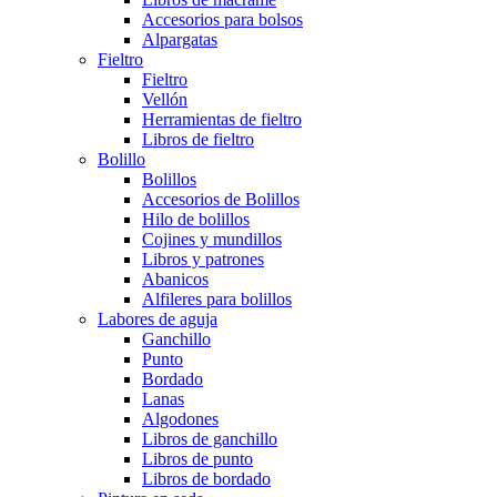
Accesorios para bolsos
Alpargatas
Fieltro
Fieltro
Vellón
Herramientas de fieltro
Libros de fieltro
Bolillo
Bolillos
Accesorios de Bolillos
Hilo de bolillos
Cojines y mundillos
Libros y patrones
Abanicos
Alfileres para bolillos
Labores de aguja
Ganchillo
Punto
Bordado
Lanas
Algodones
Libros de ganchillo
Libros de punto
Libros de bordado