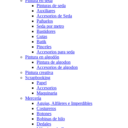
Pintura en seda
Pinturas de seda
Auxiliares
Accesorios de Seda
Pañuelos
Seda por metro
Bastidores
Gutas
Batik
Pinceles
Accesorios para seda
Pintura en algodón
Pintura de algodon
Accesorios de algodon
Pintura creativa
Scrapbooking
Papel
Accesorios
Maquinaria
Mercería
Agujas, Alfileres e Imperdibles
Costureros
Botones
Bobinas de hilo
Dedales