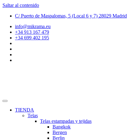
Saltar al contenido
C/ Puerto de Maspalomas, 5 (Local 6 y 7) 28029 Madrid
info@mikrama.eu
+34 913 167 479
+34 699 402 195
TIENDA
Telas
Telas estampadas y tejidas
Bangkok
Bergen
Berlin