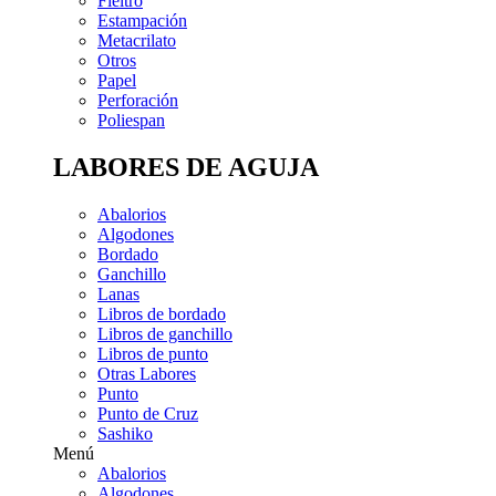
Fieltro
Estampación
Metacrilato
Otros
Papel
Perforación
Poliespan
LABORES DE AGUJA
Abalorios
Algodones
Bordado
Ganchillo
Lanas
Libros de bordado
Libros de ganchillo
Libros de punto
Otras Labores
Punto
Punto de Cruz
Sashiko
Menú
Abalorios
Algodones