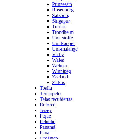
Prinzessin
Rosenborg
Salzburg
Singapur
Torino
Trondheim
Uni_stoffe
Uni-kopper
Uni-malange
Vichy
Wales
Weimar
Winnipeg
Zeeland
Zirkus
Toalla
Terciopelo
Telas recubiertas
Reforcé
Jersey
Pique
Peluche
Panamá
Pana
Orgánico