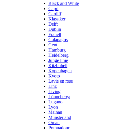
Black and White
Capri
Cardiff
Klassiker
Delft
Dublin
Franell
Galápagos
Gent
Hamburg
Heidelberg
Junge linie
Kitzbuhell
Kopenhagen
Kyoto
Lavie en rose
Linz
Living
Lönneberga
Lugano
Lyon
Mainau
Münsterland
Oman
Pompadour