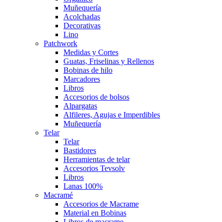
Muñequería
Acolchadas
Decorativas
Lino
Patchwork
Medidas y Cortes
Guatas, Friselinas y Rellenos
Bobinas de hilo
Marcadores
Libros
Accesorios de bolsos
Alpargatas
Alfileres, Agujas e Imperdibles
Muñequería
Telar
Telar
Bastidores
Herramientas de telar
Accesorios Tevsolv
Libros
Lanas 100%
Macramé
Accesorios de Macrame
Material en Bobinas
Libros de macrame