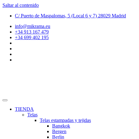
Saltar al contenido
C/ Puerto de Maspalomas, 5 (Local 6 y 7) 28029 Madrid
info@mikrama.eu
+34 913 167 479
+34 699 402 195
TIENDA
Telas
Telas estampadas y tejidas
Bangkok
Bergen
Berlin