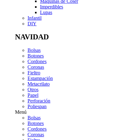
Máquinas de Coser
Imperdibles
Lupas
Infantil
DIY
NAVIDAD
Bolsas
Botones
Cordones
Coronas
Fieltro
Estampación
Metacrilato
Otros
Papel
Perforación
Poliespan
Menú
Bolsas
Botones
Cordones
Coronas