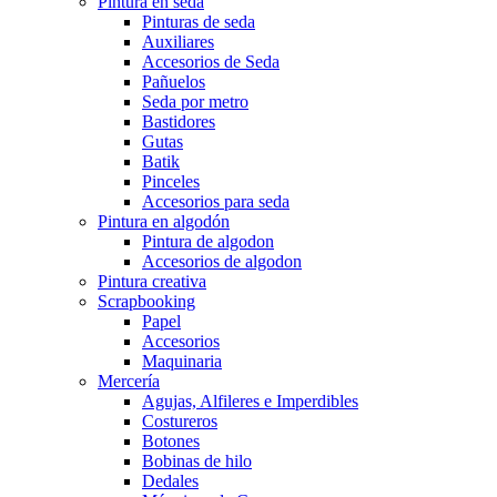
Pintura en seda
Pinturas de seda
Auxiliares
Accesorios de Seda
Pañuelos
Seda por metro
Bastidores
Gutas
Batik
Pinceles
Accesorios para seda
Pintura en algodón
Pintura de algodon
Accesorios de algodon
Pintura creativa
Scrapbooking
Papel
Accesorios
Maquinaria
Mercería
Agujas, Alfileres e Imperdibles
Costureros
Botones
Bobinas de hilo
Dedales