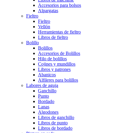
Accesorios para bolsos
Alpargatas
Fieltro
Fieltro
Vellón
Herramientas de fieltro
Libros de fieltro
Bolillo
Bolillos
Accesorios de Bolillos
Hilo de bolillos
Cojines y mundillos
Libros y patrones
Abanicos
Alfileres para bolillos
Labores de aguja
Ganchillo
Punto
Bordado
Lanas
Algodones
Libros de ganchillo
Libros de punto
Libros de bordado