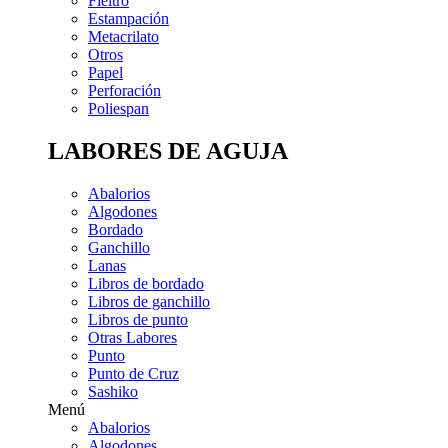
Fieltro
Estampación
Metacrilato
Otros
Papel
Perforación
Poliespan
LABORES DE AGUJA
Abalorios
Algodones
Bordado
Ganchillo
Lanas
Libros de bordado
Libros de ganchillo
Libros de punto
Otras Labores
Punto
Punto de Cruz
Sashiko
Menú
Abalorios
Algodones