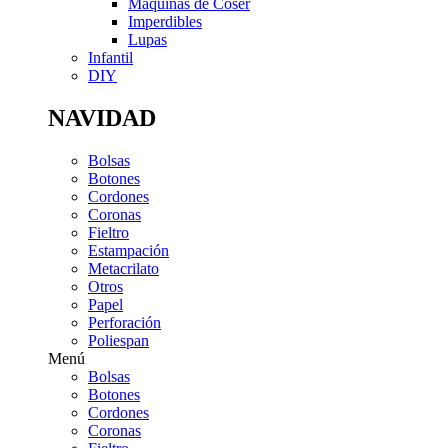
Máquinas de Coser
Imperdibles
Lupas
Infantil
DIY
NAVIDAD
Bolsas
Botones
Cordones
Coronas
Fieltro
Estampación
Metacrilato
Otros
Papel
Perforación
Poliespan
Menú
Bolsas
Botones
Cordones
Coronas