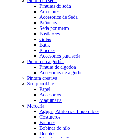
Pintura en seda
Pinturas de seda
Auxiliares
Accesorios de Seda
Pañuelos
Seda por metro
Bastidores
Gutas
Batik
Pinceles
Accesorios para seda
Pintura en algodón
Pintura de algodon
Accesorios de algodon
Pintura creativa
Scrapbooking
Papel
Accesorios
Maquinaria
Mercería
Agujas, Alfileres e Imperdibles
Costureros
Botones
Bobinas de hilo
Dedales