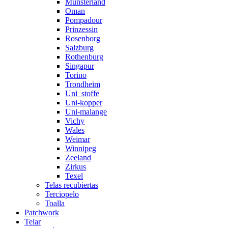
Münsterland
Oman
Pompadour
Prinzessin
Rosenborg
Salzburg
Rothenburg
Singapur
Torino
Trondheim
Uni_stoffe
Uni-kopper
Uni-malange
Vichy
Wales
Weimar
Winnipeg
Zeeland
Zirkus
Texel
Telas recubiertas
Terciopelo
Toalla
Patchwork
Telar