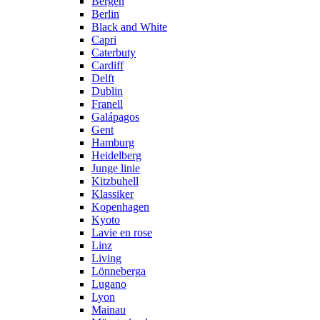
Bergen
Berlin
Black and White
Capri
Caterbuty
Cardiff
Delft
Dublin
Franell
Galápagos
Gent
Hamburg
Heidelberg
Junge linie
Kitzbuhell
Klassiker
Kopenhagen
Kyoto
Lavie en rose
Linz
Living
Lönneberga
Lugano
Lyon
Mainau