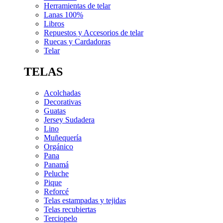
Herramientas de telar
Lanas 100%
Libros
Repuestos y Accesorios de telar
Ruecas y Cardadoras
Telar
TELAS
Acolchadas
Decorativas
Guatas
Jersey Sudadera
Lino
Muñequería
Orgánico
Pana
Panamá
Peluche
Pique
Reforcé
Telas estampadas y tejidas
Telas recubiertas
Terciopelo