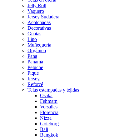
Jelly Roll
Vaquero
Jersey Sudadera
Acolchadas
Decorativas
Guatas
Lino
Muñequería
Orgánico
Pana
Panamá
Peluche
Pique
Jersey
Reforcé
Telas estampadas y tejidas
Osaka
Fehmarn
Versalles
Florencia
Nizza
Goteborg
Bali
Bangkok