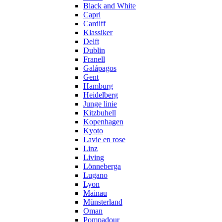
Black and White
Capri
Cardiff
Klassiker
Delft
Dublin
Franell
Galápagos
Gent
Hamburg
Heidelberg
Junge linie
Kitzbuhell
Kopenhagen
Kyoto
Lavie en rose
Linz
Living
Lönneberga
Lugano
Lyon
Mainau
Münsterland
Oman
Pompadour