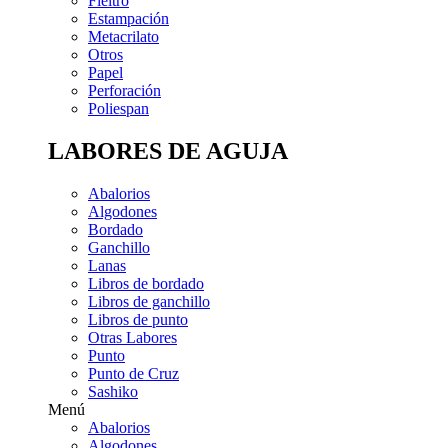
Fieltro
Estampación
Metacrilato
Otros
Papel
Perforación
Poliespan
LABORES DE AGUJA
Abalorios
Algodones
Bordado
Ganchillo
Lanas
Libros de bordado
Libros de ganchillo
Libros de punto
Otras Labores
Punto
Punto de Cruz
Sashiko
Menú
Abalorios
Algodones