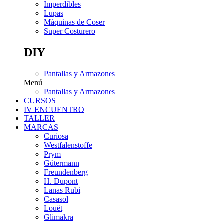
Imperdibles
Lupas
Máquinas de Coser
Super Costurero
DIY
Pantallas y Armazones
Menú
Pantallas y Armazones
CURSOS
IV ENCUENTRO
TALLER
MARCAS
Curiosa
Westfalenstoffe
Prym
Gütermann
Freundenberg
H. Dupont
Lanas Rubi
Casasol
Louët
Glimakra