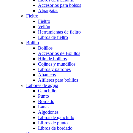
Accesorios para bolsos
Alpargatas
Fieltro
Fieltro
Vellón
Herramientas de fieltro
Libros de fieltro
Bolillo
Bolillos
Accesorios de Bolillos
Hilo de bolillos
Cojines y mundillos
Libros y patrones
Abanicos
Alfileres para bolillos
Labores de aguja
Ganchillo
Punto
Bordado
Lanas
Algodones
Libros de ganchillo
Libros de punto
Libros de bordado