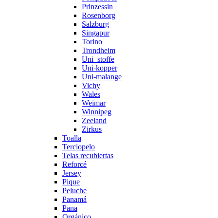
Prinzessin
Rosenborg
Salzburg
Singapur
Torino
Trondheim
Uni_stoffe
Uni-kopper
Uni-malange
Vichy
Wales
Weimar
Winnipeg
Zeeland
Zirkus
Toalla
Terciopelo
Telas recubiertas
Reforcé
Jersey
Pique
Peluche
Panamá
Pana
Orgánico