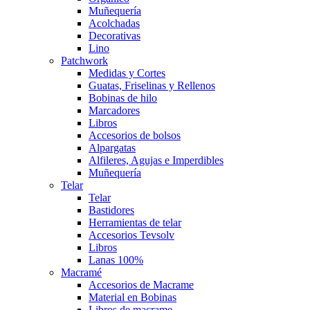
Muñequería
Acolchadas
Decorativas
Lino
Patchwork
Medidas y Cortes
Guatas, Friselinas y Rellenos
Bobinas de hilo
Marcadores
Libros
Accesorios de bolsos
Alpargatas
Alfileres, Agujas e Imperdibles
Muñequería
Telar
Telar
Bastidores
Herramientas de telar
Accesorios Tevsolv
Libros
Lanas 100%
Macramé
Accesorios de Macrame
Material en Bobinas
Libros de macrame