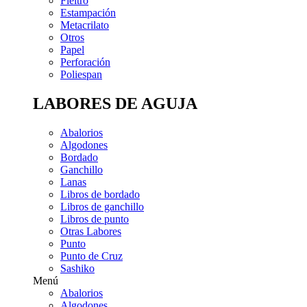
Fieltro
Estampación
Metacrilato
Otros
Papel
Perforación
Poliespan
LABORES DE AGUJA
Abalorios
Algodones
Bordado
Ganchillo
Lanas
Libros de bordado
Libros de ganchillo
Libros de punto
Otras Labores
Punto
Punto de Cruz
Sashiko
Menú
Abalorios
Algodones