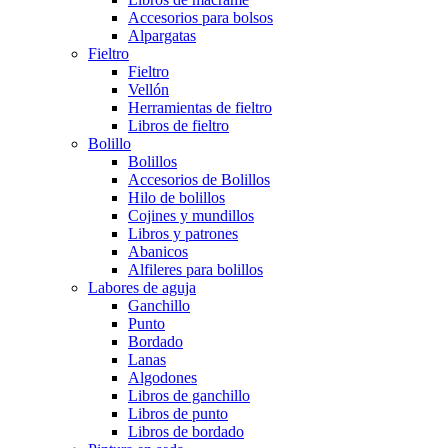
Accesorios para bolsos
Alpargatas
Fieltro
Fieltro
Vellón
Herramientas de fieltro
Libros de fieltro
Bolillo
Bolillos
Accesorios de Bolillos
Hilo de bolillos
Cojines y mundillos
Libros y patrones
Abanicos
Alfileres para bolillos
Labores de aguja
Ganchillo
Punto
Bordado
Lanas
Algodones
Libros de ganchillo
Libros de punto
Libros de bordado