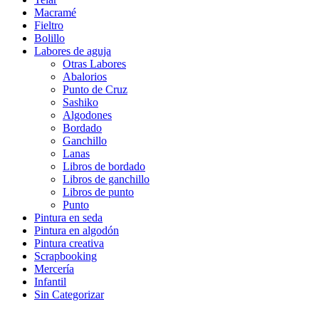
Macramé
Fieltro
Bolillo
Labores de aguja
Otras Labores
Abalorios
Punto de Cruz
Sashiko
Algodones
Bordado
Ganchillo
Lanas
Libros de bordado
Libros de ganchillo
Libros de punto
Punto
Pintura en seda
Pintura en algodón
Pintura creativa
Scrapbooking
Mercería
Infantil
Sin Categorizar