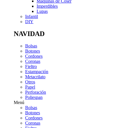
Máquinas de Coser
Imperdibles
Lupas
Infantil
DIY
NAVIDAD
Bolsas
Botones
Cordones
Coronas
Fieltro
Estampación
Metacrilato
Otros
Papel
Perforación
Poliespan
Menú
Bolsas
Botones
Cordones
Coronas