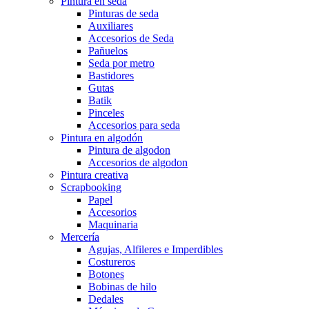
Pintura en seda
Pinturas de seda
Auxiliares
Accesorios de Seda
Pañuelos
Seda por metro
Bastidores
Gutas
Batik
Pinceles
Accesorios para seda
Pintura en algodón
Pintura de algodon
Accesorios de algodon
Pintura creativa
Scrapbooking
Papel
Accesorios
Maquinaria
Mercería
Agujas, Alfileres e Imperdibles
Costureros
Botones
Bobinas de hilo
Dedales