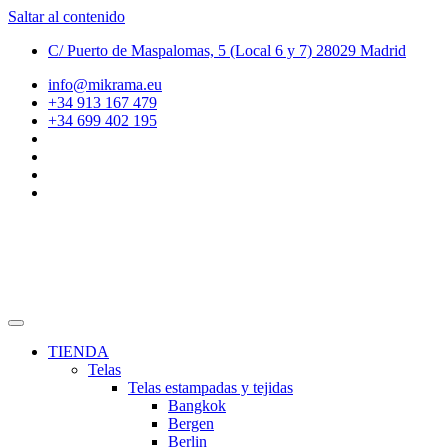
Saltar al contenido
C/ Puerto de Maspalomas, 5 (Local 6 y 7) 28029 Madrid
info@mikrama.eu
+34 913 167 479
+34 699 402 195
TIENDA
Telas
Telas estampadas y tejidas
Bangkok
Bergen
Berlin