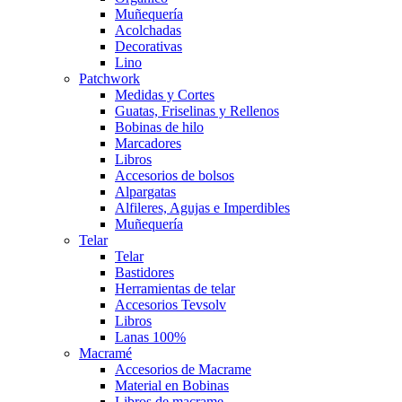
Muñequería
Acolchadas
Decorativas
Lino
Patchwork
Medidas y Cortes
Guatas, Friselinas y Rellenos
Bobinas de hilo
Marcadores
Libros
Accesorios de bolsos
Alpargatas
Alfileres, Agujas e Imperdibles
Muñequería
Telar
Telar
Bastidores
Herramientas de telar
Accesorios Tevsolv
Libros
Lanas 100%
Macramé
Accesorios de Macrame
Material en Bobinas
Libros de macrame