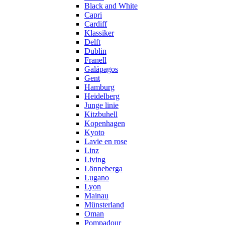
Black and White
Capri
Cardiff
Klassiker
Delft
Dublin
Franell
Galápagos
Gent
Hamburg
Heidelberg
Junge linie
Kitzbuhell
Kopenhagen
Kyoto
Lavie en rose
Linz
Living
Lönneberga
Lugano
Lyon
Mainau
Münsterland
Oman
Pompadour