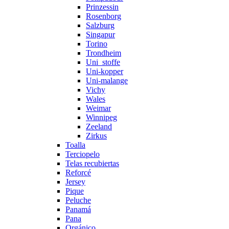
Prinzessin
Rosenborg
Salzburg
Singapur
Torino
Trondheim
Uni_stoffe
Uni-kopper
Uni-malange
Vichy
Wales
Weimar
Winnipeg
Zeeland
Zirkus
Toalla
Terciopelo
Telas recubiertas
Reforcé
Jersey
Pique
Peluche
Panamá
Pana
Orgánico