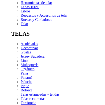
Herramientas de telar
Lanas 100%
Libros
Repuestos y Accesorios de telar
Ruecas y Cardadoras
Telar
TELAS
Acolchadas
Decorativas
Guatas
Jersey Sudadera
Lino
Muñequería
Orgánico
Pana
Panamá
Peluche
Pique
Reforcé
Telas estampadas y tejidas
Telas recubiertas
Terciopelo