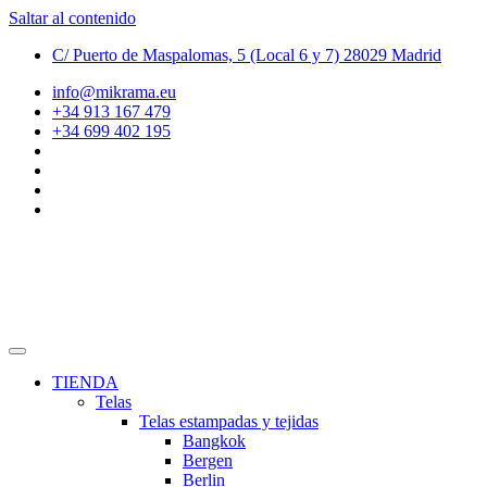
Saltar al contenido
C/ Puerto de Maspalomas, 5 (Local 6 y 7) 28029 Madrid
info@mikrama.eu
+34 913 167 479
+34 699 402 195
TIENDA
Telas
Telas estampadas y tejidas
Bangkok
Bergen
Berlin