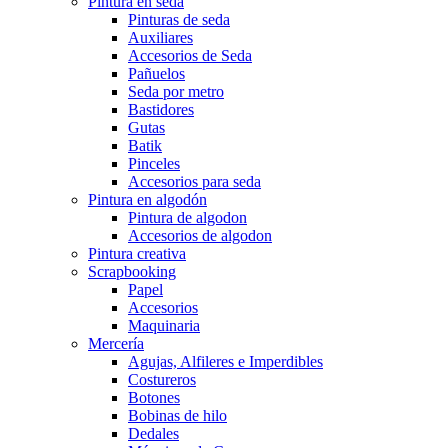
Pintura en seda
Pinturas de seda
Auxiliares
Accesorios de Seda
Pañuelos
Seda por metro
Bastidores
Gutas
Batik
Pinceles
Accesorios para seda
Pintura en algodón
Pintura de algodon
Accesorios de algodon
Pintura creativa
Scrapbooking
Papel
Accesorios
Maquinaria
Mercería
Agujas, Alfileres e Imperdibles
Costureros
Botones
Bobinas de hilo
Dedales