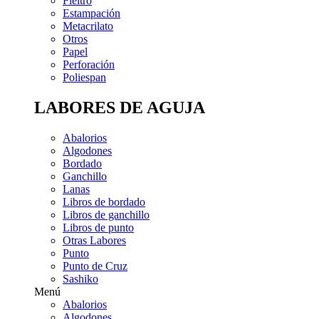
Fieltro
Estampación
Metacrilato
Otros
Papel
Perforación
Poliespan
LABORES DE AGUJA
Abalorios
Algodones
Bordado
Ganchillo
Lanas
Libros de bordado
Libros de ganchillo
Libros de punto
Otras Labores
Punto
Punto de Cruz
Sashiko
Menú
Abalorios
Algodones