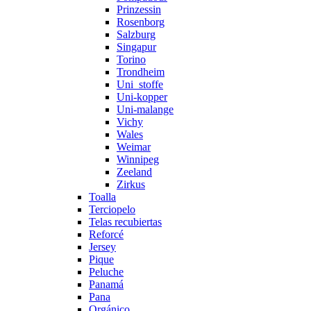
Prinzessin
Rosenborg
Salzburg
Singapur
Torino
Trondheim
Uni_stoffe
Uni-kopper
Uni-malange
Vichy
Wales
Weimar
Winnipeg
Zeeland
Zirkus
Toalla
Terciopelo
Telas recubiertas
Reforcé
Jersey
Pique
Peluche
Panamá
Pana
Orgánico