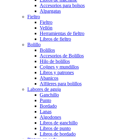
Accesorios para bolsos
Alpargatas
Fieltro
Fieltro
Vellón
Herramientas de fieltro
Libros de fieltro
Bolillo
Bolillos
Accesorios de Bolillos
Hilo de bolillos
Cojines y mundillos
Libros y patrones
Abanicos
Alfileres para bolillos
Labores de aguja
Ganchillo
Punto
Bordado
Lanas
Algodones
Libros de ganchillo
Libros de punto
Libros de bordado