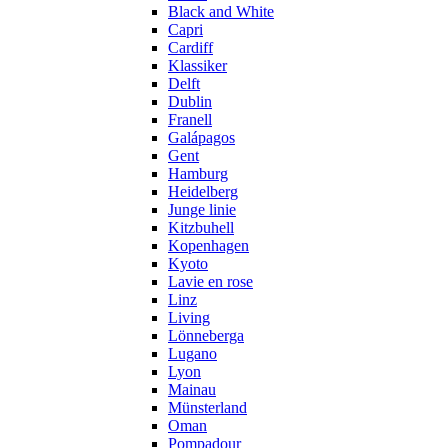
Black and White
Capri
Cardiff
Klassiker
Delft
Dublin
Franell
Galápagos
Gent
Hamburg
Heidelberg
Junge linie
Kitzbuhell
Kopenhagen
Kyoto
Lavie en rose
Linz
Living
Lönneberga
Lugano
Lyon
Mainau
Münsterland
Oman
Pompadour