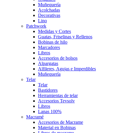
Muñequería
Acolchadas
Decorativas
Lino
Patchwork
Medidas y Cortes
Guatas, Friselinas y Rellenos
Bobinas de hilo
Marcadores
Libros
Accesorios de bolsos
Alpargatas
Alfileres, Agujas e Imperdibles
Muñequería
Telar
Telar
Bastidores
Herramientas de telar
Accesorios Tevsolv
Libros
Lanas 100%
Macramé
Accesorios de Macrame
Material en Bobinas
Libros de macrame