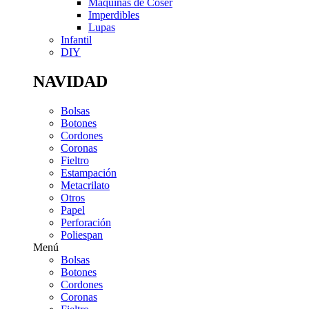
Máquinas de Coser
Imperdibles
Lupas
Infantil
DIY
NAVIDAD
Bolsas
Botones
Cordones
Coronas
Fieltro
Estampación
Metacrilato
Otros
Papel
Perforación
Poliespan
Menú
Bolsas
Botones
Cordones
Coronas