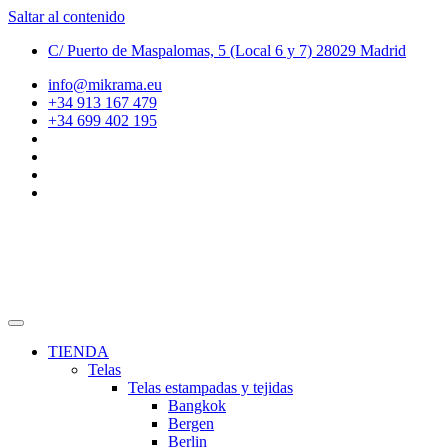
Saltar al contenido
C/ Puerto de Maspalomas, 5 (Local 6 y 7) 28029 Madrid
info@mikrama.eu
+34 913 167 479
+34 699 402 195
TIENDA
Telas
Telas estampadas y tejidas
Bangkok
Bergen
Berlin