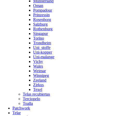
Münsterland
Oman
Pompadour
Prinzessin
Rosenborg
Salzburg
Rothenburg
Singapur
Torino
Trondheim
Uni_stoffe
Uni-kopper
Uni-malange
Vichy
Wales
Weimar
Winnipeg
Zeeland
Zirkus
Texel
Telas recubiertas
Terciopelo
Toalla
Patchwork
Telar