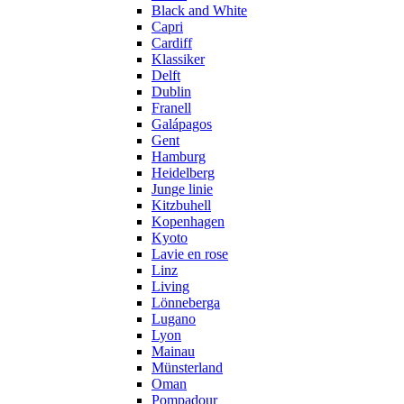
Black and White
Capri
Cardiff
Klassiker
Delft
Dublin
Franell
Galápagos
Gent
Hamburg
Heidelberg
Junge linie
Kitzbuhell
Kopenhagen
Kyoto
Lavie en rose
Linz
Living
Lönneberga
Lugano
Lyon
Mainau
Münsterland
Oman
Pompadour