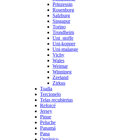
Prinzessin
Rosenborg
Salzburg
Singapur
Torino
Trondheim
Uni_stoffe
Uni-kopper
Uni-malange
Vichy
Wales
Weimar
Winnipeg
Zeeland
Zirkus
Toalla
Terciopelo
Telas recubiertas
Reforcé
Jersey
Pique
Peluche
Panamá
Pana
Orgánico