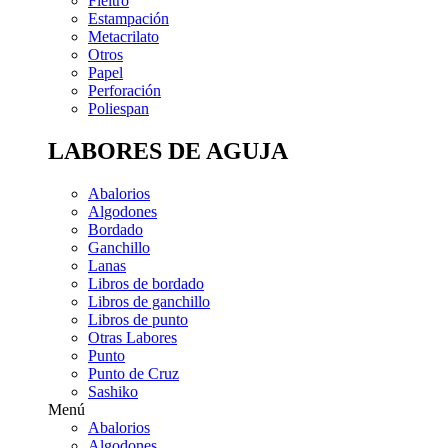
Fieltro
Estampación
Metacrilato
Otros
Papel
Perforación
Poliespan
LABORES DE AGUJA
Abalorios
Algodones
Bordado
Ganchillo
Lanas
Libros de bordado
Libros de ganchillo
Libros de punto
Otras Labores
Punto
Punto de Cruz
Sashiko
Menú
Abalorios
Algodones