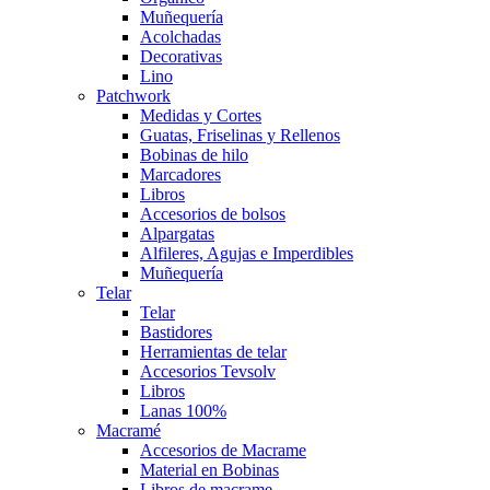
Muñequería
Acolchadas
Decorativas
Lino
Patchwork
Medidas y Cortes
Guatas, Friselinas y Rellenos
Bobinas de hilo
Marcadores
Libros
Accesorios de bolsos
Alpargatas
Alfileres, Agujas e Imperdibles
Muñequería
Telar
Telar
Bastidores
Herramientas de telar
Accesorios Tevsolv
Libros
Lanas 100%
Macramé
Accesorios de Macrame
Material en Bobinas
Libros de macrame