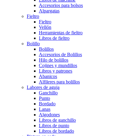
Accesorios para bolsos
Alpargatas
Fieltro
Fieltro
Vellón
Herramientas de fieltro
Libros de fieltro
Bolillo
Bolillos
Accesorios de Bolillos
Hilo de bolillos
Cojines y mundillos
Libros y patrones
Abanicos
Alfileres para bolillos
Labores de aguja
Ganchillo
Punto
Bordado
Lanas
Algodones
Libros de ganchillo
Libros de punto
Libros de bordado