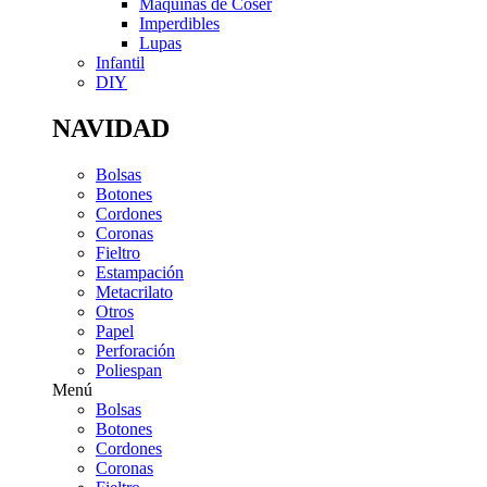
Máquinas de Coser
Imperdibles
Lupas
Infantil
DIY
NAVIDAD
Bolsas
Botones
Cordones
Coronas
Fieltro
Estampación
Metacrilato
Otros
Papel
Perforación
Poliespan
Menú
Bolsas
Botones
Cordones
Coronas