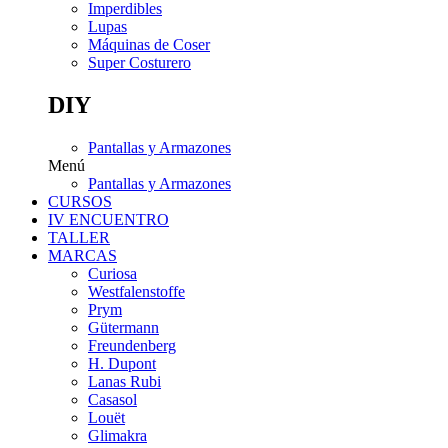
Imperdibles
Lupas
Máquinas de Coser
Super Costurero
DIY
Pantallas y Armazones
Menú
Pantallas y Armazones
CURSOS
IV ENCUENTRO
TALLER
MARCAS
Curiosa
Westfalenstoffe
Prym
Gütermann
Freundenberg
H. Dupont
Lanas Rubi
Casasol
Louët
Glimakra