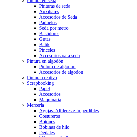
Pintura en seda
Pinturas de seda
Auxiliares
Accesorios de Seda
Pañuelos
Seda por metro
Bastidores
Gutas
Batik
Pinceles
Accesorios para seda
Pintura en algodón
Pintura de algodon
Accesorios de algodon
Pintura creativa
Scrapbooking
Papel
Accesorios
Maquinaria
Mercería
Agujas, Alfileres e Imperdibles
Costureros
Botones
Bobinas de hilo
Dedales