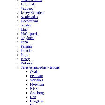
Jelly Roll
Vaquero
Jersey Sudadera
Acolchadas
Decorativas
Guatas
Lino
Muñequería
Orgánico
Pana
Panamá
Peluche
Pique
Jersey
Reforcé
Telas estampadas y tejidas
Osaka
Fehmarn
Versalles
Florencia
Nizza
Goteborg
Bali
Bangkok