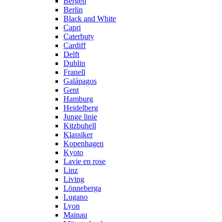
Bergen
Berlin
Black and White
Capri
Caterbuty
Cardiff
Delft
Dublin
Franell
Galápagos
Gent
Hamburg
Heidelberg
Junge linie
Kitzbuhell
Klassiker
Kopenhagen
Kyoto
Lavie en rose
Linz
Living
Lönneberga
Lugano
Lyon
Mainau