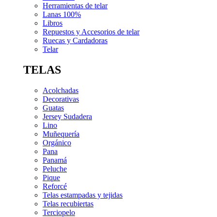
Herramientas de telar
Lanas 100%
Libros
Repuestos y Accesorios de telar
Ruecas y Cardadoras
Telar
TELAS
Acolchadas
Decorativas
Guatas
Jersey Sudadera
Lino
Muñequería
Orgánico
Pana
Panamá
Peluche
Pique
Reforcé
Telas estampadas y tejidas
Telas recubiertas
Terciopelo