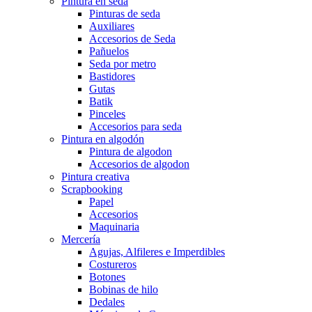
Pintura en seda
Pinturas de seda
Auxiliares
Accesorios de Seda
Pañuelos
Seda por metro
Bastidores
Gutas
Batik
Pinceles
Accesorios para seda
Pintura en algodón
Pintura de algodon
Accesorios de algodon
Pintura creativa
Scrapbooking
Papel
Accesorios
Maquinaria
Mercería
Agujas, Alfileres e Imperdibles
Costureros
Botones
Bobinas de hilo
Dedales