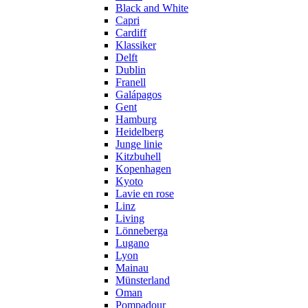
Black and White
Capri
Cardiff
Klassiker
Delft
Dublin
Franell
Galápagos
Gent
Hamburg
Heidelberg
Junge linie
Kitzbuhell
Kopenhagen
Kyoto
Lavie en rose
Linz
Living
Lönneberga
Lugano
Lyon
Mainau
Münsterland
Oman
Pompadour