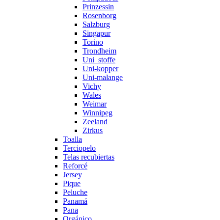
Prinzessin
Rosenborg
Salzburg
Singapur
Torino
Trondheim
Uni_stoffe
Uni-kopper
Uni-malange
Vichy
Wales
Weimar
Winnipeg
Zeeland
Zirkus
Toalla
Terciopelo
Telas recubiertas
Reforcé
Jersey
Pique
Peluche
Panamá
Pana
Orgánico