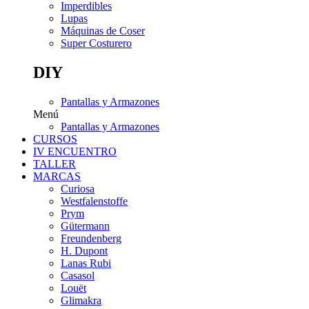
Imperdibles
Lupas
Máquinas de Coser
Super Costurero
DIY
Pantallas y Armazones
Menú
Pantallas y Armazones
CURSOS
IV ENCUENTRO
TALLER
MARCAS
Curiosa
Westfalenstoffe
Prym
Gütermann
Freundenberg
H. Dupont
Lanas Rubi
Casasol
Louët
Glimakra