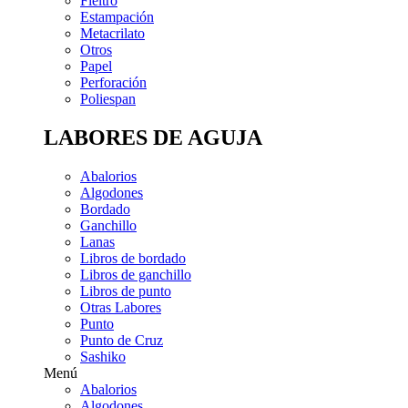
Fieltro
Estampación
Metacrilato
Otros
Papel
Perforación
Poliespan
LABORES DE AGUJA
Abalorios
Algodones
Bordado
Ganchillo
Lanas
Libros de bordado
Libros de ganchillo
Libros de punto
Otras Labores
Punto
Punto de Cruz
Sashiko
Menú
Abalorios
Algodones