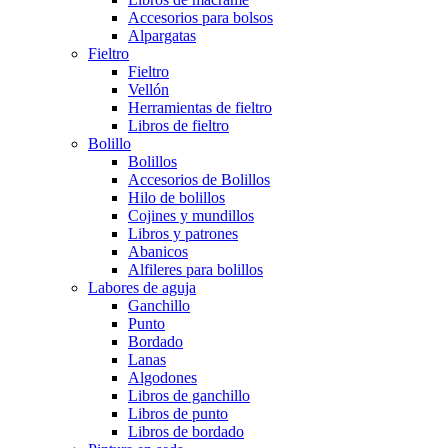
Accesorios para bolsos
Alpargatas
Fieltro
Fieltro
Vellón
Herramientas de fieltro
Libros de fieltro
Bolillo
Bolillos
Accesorios de Bolillos
Hilo de bolillos
Cojines y mundillos
Libros y patrones
Abanicos
Alfileres para bolillos
Labores de aguja
Ganchillo
Punto
Bordado
Lanas
Algodones
Libros de ganchillo
Libros de punto
Libros de bordado