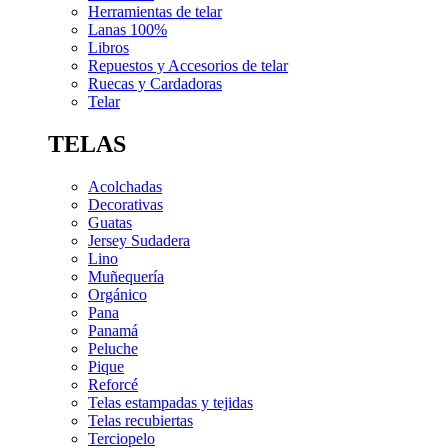
Herramientas de telar
Lanas 100%
Libros
Repuestos y Accesorios de telar
Ruecas y Cardadoras
Telar
TELAS
Acolchadas
Decorativas
Guatas
Jersey Sudadera
Lino
Muñequería
Orgánico
Pana
Panamá
Peluche
Pique
Reforcé
Telas estampadas y tejidas
Telas recubiertas
Terciopelo