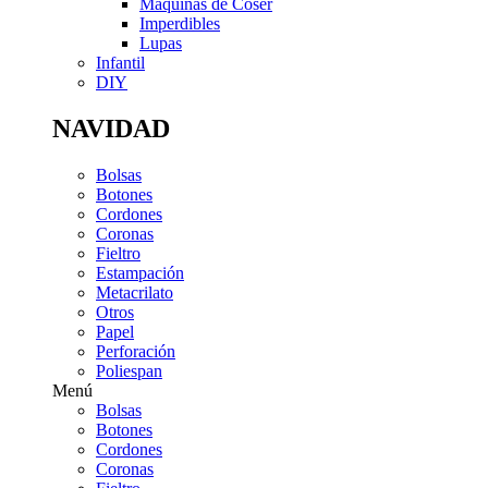
Máquinas de Coser
Imperdibles
Lupas
Infantil
DIY
NAVIDAD
Bolsas
Botones
Cordones
Coronas
Fieltro
Estampación
Metacrilato
Otros
Papel
Perforación
Poliespan
Menú
Bolsas
Botones
Cordones
Coronas