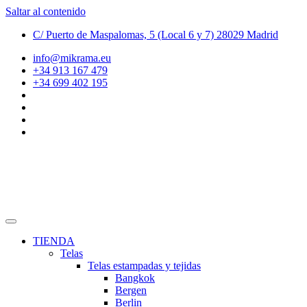
Saltar al contenido
C/ Puerto de Maspalomas, 5 (Local 6 y 7) 28029 Madrid
info@mikrama.eu
+34 913 167 479
+34 699 402 195
TIENDA
Telas
Telas estampadas y tejidas
Bangkok
Bergen
Berlin