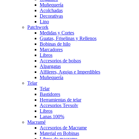
Muñequería
Acolchadas
Decorativas
Lino
Patchwork
Medidas y Cortes
Guatas, Friselinas y Rellenos
Bobinas de hilo
Marcadores
Libros
Accesorios de bolsos
Alpargatas
Alfileres, Agujas e Imperdibles
Muñequería
Telar
Telar
Bastidores
Herramientas de telar
Accesorios Tevsolv
Libros
Lanas 100%
Macramé
Accesorios de Macrame
Material en Bobinas
Libros de macrame