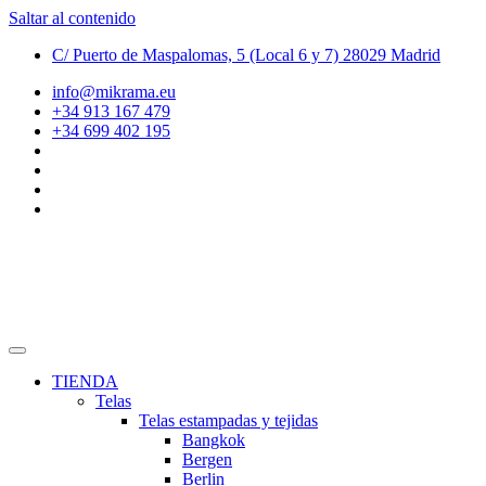
Saltar al contenido
C/ Puerto de Maspalomas, 5 (Local 6 y 7) 28029 Madrid
info@mikrama.eu
+34 913 167 479
+34 699 402 195
TIENDA
Telas
Telas estampadas y tejidas
Bangkok
Bergen
Berlin