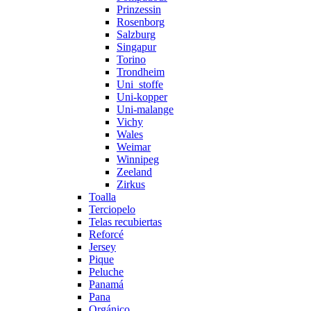
Prinzessin
Rosenborg
Salzburg
Singapur
Torino
Trondheim
Uni_stoffe
Uni-kopper
Uni-malange
Vichy
Wales
Weimar
Winnipeg
Zeeland
Zirkus
Toalla
Terciopelo
Telas recubiertas
Reforcé
Jersey
Pique
Peluche
Panamá
Pana
Orgánico