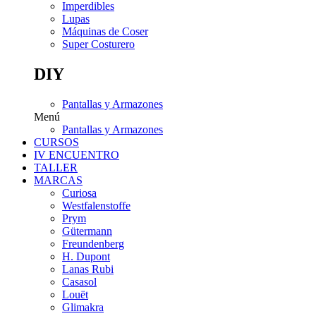
Imperdibles
Lupas
Máquinas de Coser
Super Costurero
DIY
Pantallas y Armazones
Menú
Pantallas y Armazones
CURSOS
IV ENCUENTRO
TALLER
MARCAS
Curiosa
Westfalenstoffe
Prym
Gütermann
Freundenberg
H. Dupont
Lanas Rubi
Casasol
Louët
Glimakra