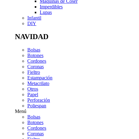
Máquinas de Coser
Imperdibles
Lupas
Infantil
DIY
NAVIDAD
Bolsas
Botones
Cordones
Coronas
Fieltro
Estampación
Metacrilato
Otros
Papel
Perforación
Poliespan
Menú
Bolsas
Botones
Cordones
Coronas