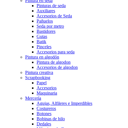
Pintura en seda
Pinturas de seda
Auxiliares
Accesorios de Seda
Pañuelos
Seda por metro
Bastidores
Gutas
Batik
Pinceles
Accesorios para seda
Pintura en algodón
Pintura de algodon
Accesorios de algodon
Pintura creativa
Scrapbooking
Papel
Accesorios
Maquinaria
Mercería
Agujas, Alfileres e Imperdibles
Costureros
Botones
Bobinas de hilo
Dedales