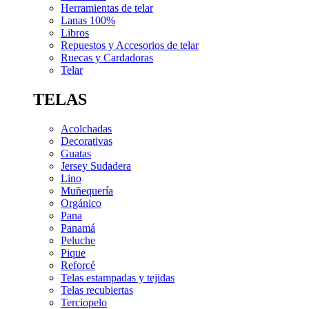
Herramientas de telar
Lanas 100%
Libros
Repuestos y Accesorios de telar
Ruecas y Cardadoras
Telar
TELAS
Acolchadas
Decorativas
Guatas
Jersey Sudadera
Lino
Muñequería
Orgánico
Pana
Panamá
Peluche
Pique
Reforcé
Telas estampadas y tejidas
Telas recubiertas
Terciopelo