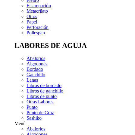
Fieltro
Estampación
Metacrilato
Otros
Papel
Perforación
Poliespan
LABORES DE AGUJA
Abalorios
Algodones
Bordado
Ganchillo
Lanas
Libros de bordado
Libros de ganchillo
Libros de punto
Otras Labores
Punto
Punto de Cruz
Sashiko
Menú
Abalorios
Algodones