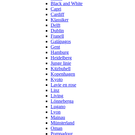
Black and White
Capri
Cardiff
Klassiker
Delft
Dublin
Franell
Galápagos
Gent
Hamburg
Heidelberg
Junge linie
Kitzbuhell
Kopenhagen
Kyoto
Lavie en rose
Linz
Living
Lönneberga
Lugano
Lyon
Mainau
Münsterland
Oman
Pompadour