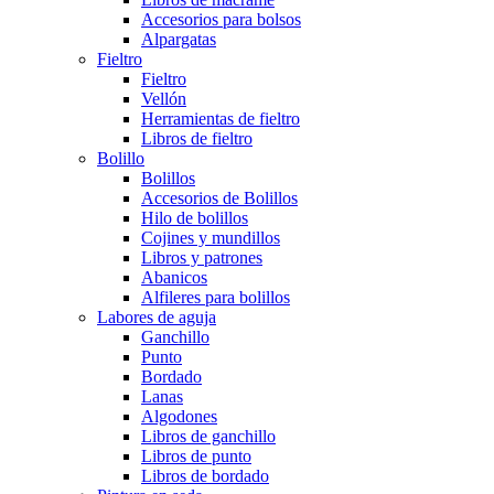
Accesorios para bolsos
Alpargatas
Fieltro
Fieltro
Vellón
Herramientas de fieltro
Libros de fieltro
Bolillo
Bolillos
Accesorios de Bolillos
Hilo de bolillos
Cojines y mundillos
Libros y patrones
Abanicos
Alfileres para bolillos
Labores de aguja
Ganchillo
Punto
Bordado
Lanas
Algodones
Libros de ganchillo
Libros de punto
Libros de bordado