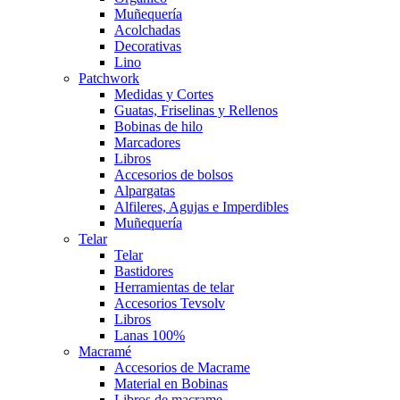
Muñequería
Acolchadas
Decorativas
Lino
Patchwork
Medidas y Cortes
Guatas, Friselinas y Rellenos
Bobinas de hilo
Marcadores
Libros
Accesorios de bolsos
Alpargatas
Alfileres, Agujas e Imperdibles
Muñequería
Telar
Telar
Bastidores
Herramientas de telar
Accesorios Tevsolv
Libros
Lanas 100%
Macramé
Accesorios de Macrame
Material en Bobinas
Libros de macrame