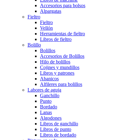
Accesorios para bolsos
Alpargatas
Fieltro
Fieltro
Vellón
Herramientas de fieltro
Libros de fieltro
Bolillo
Bolillos
Accesorios de Bolillos
Hilo de bolillos
Cojines y mundillos
Libros y patrones
Abanicos
Alfileres para bolillos
Labores de aguja
Ganchillo
Punto
Bordado
Lanas
Algodones
Libros de ganchillo
Libros de punto
Libros de bordado