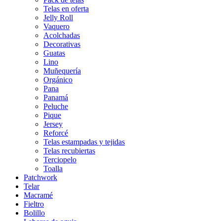
Telas en oferta
Jelly Roll
Vaquero
Acolchadas
Decorativas
Guatas
Lino
Muñequería
Orgánico
Pana
Panamá
Peluche
Pique
Jersey
Reforcé
Telas estampadas y tejidas
Telas recubiertas
Terciopelo
Toalla
Patchwork
Telar
Macramé
Fieltro
Bolillo