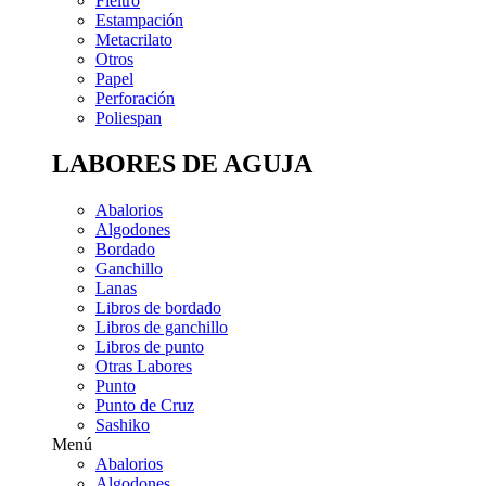
Fieltro
Estampación
Metacrilato
Otros
Papel
Perforación
Poliespan
LABORES DE AGUJA
Abalorios
Algodones
Bordado
Ganchillo
Lanas
Libros de bordado
Libros de ganchillo
Libros de punto
Otras Labores
Punto
Punto de Cruz
Sashiko
Menú
Abalorios
Algodones