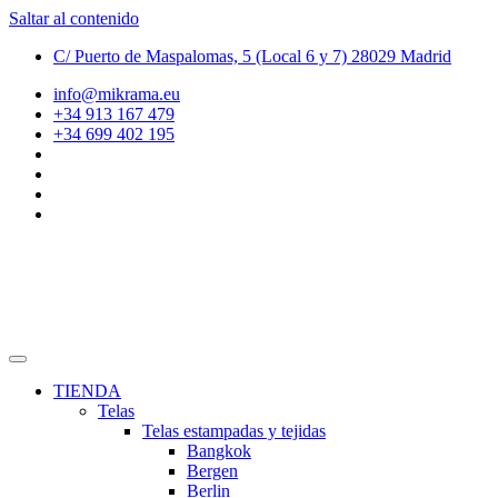
Saltar al contenido
C/ Puerto de Maspalomas, 5 (Local 6 y 7) 28029 Madrid
info@mikrama.eu
+34 913 167 479
+34 699 402 195
TIENDA
Telas
Telas estampadas y tejidas
Bangkok
Bergen
Berlin