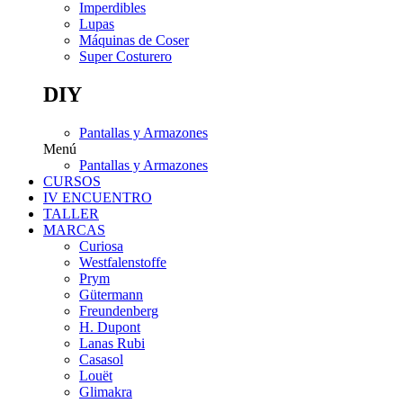
Imperdibles
Lupas
Máquinas de Coser
Super Costurero
DIY
Pantallas y Armazones
Menú
Pantallas y Armazones
CURSOS
IV ENCUENTRO
TALLER
MARCAS
Curiosa
Westfalenstoffe
Prym
Gütermann
Freundenberg
H. Dupont
Lanas Rubi
Casasol
Louët
Glimakra