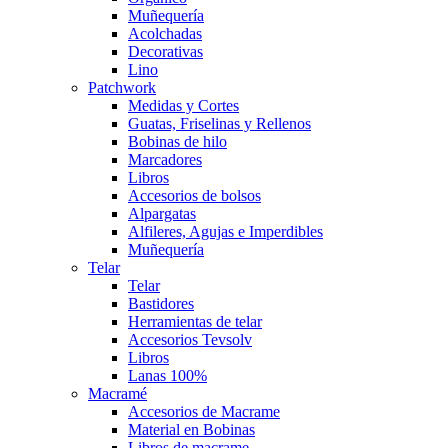
Muñequería
Acolchadas
Decorativas
Lino
Patchwork
Medidas y Cortes
Guatas, Friselinas y Rellenos
Bobinas de hilo
Marcadores
Libros
Accesorios de bolsos
Alpargatas
Alfileres, Agujas e Imperdibles
Muñequería
Telar
Telar
Bastidores
Herramientas de telar
Accesorios Tevsolv
Libros
Lanas 100%
Macramé
Accesorios de Macrame
Material en Bobinas
Libros de macrame