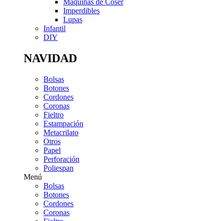
Máquinas de Coser
Imperdibles
Lupas
Infantil
DIY
NAVIDAD
Bolsas
Botones
Cordones
Coronas
Fieltro
Estampación
Metacrilato
Otros
Papel
Perforación
Poliespan
Menú
Bolsas
Botones
Cordones
Coronas