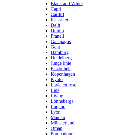
Black and White
Capri
Cardiff
Klassiker
Delft
Dublin
Franell
Galápagos
Gent
Hamburg
Heidelberg
Junge linie
Kitzbuhell
Kopenhagen
Kyoto
Lavie en rose
Linz
Living
Lönneberga
Lugano
Lyon
Mainau
Münsterland
Oman
Pompadour