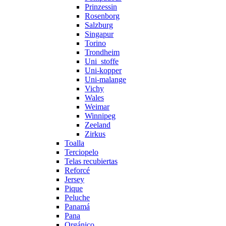
Prinzessin
Rosenborg
Salzburg
Singapur
Torino
Trondheim
Uni_stoffe
Uni-kopper
Uni-malange
Vichy
Wales
Weimar
Winnipeg
Zeeland
Zirkus
Toalla
Terciopelo
Telas recubiertas
Reforcé
Jersey
Pique
Peluche
Panamá
Pana
Orgánico