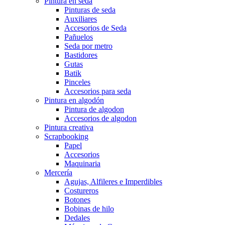
Pintura en seda
Pinturas de seda
Auxiliares
Accesorios de Seda
Pañuelos
Seda por metro
Bastidores
Gutas
Batik
Pinceles
Accesorios para seda
Pintura en algodón
Pintura de algodon
Accesorios de algodon
Pintura creativa
Scrapbooking
Papel
Accesorios
Maquinaria
Mercería
Agujas, Alfileres e Imperdibles
Costureros
Botones
Bobinas de hilo
Dedales