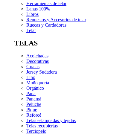
Herramientas de telar
Lanas 100%
Libros
Repuestos y Accesorios de telar
Ruecas y Cardadoras
Telar
TELAS
Acolchadas
Decorativas
Guatas
Jersey Sudadera
Lino
Muñequería
Orgánico
Pana
Panamá
Peluche
Pique
Reforcé
Telas estampadas y tejidas
Telas recubiertas
Terciopelo