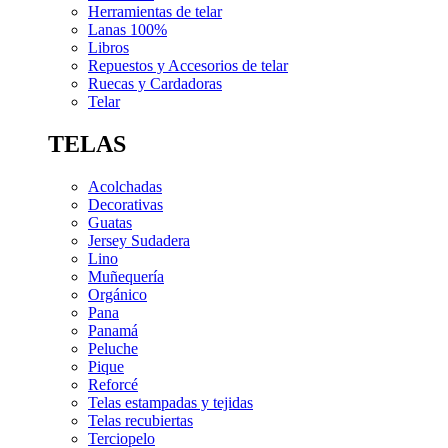
Herramientas de telar
Lanas 100%
Libros
Repuestos y Accesorios de telar
Ruecas y Cardadoras
Telar
TELAS
Acolchadas
Decorativas
Guatas
Jersey Sudadera
Lino
Muñequería
Orgánico
Pana
Panamá
Peluche
Pique
Reforcé
Telas estampadas y tejidas
Telas recubiertas
Terciopelo