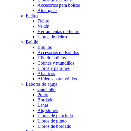
Accesorios para bolsos
Alpargatas
Fieltro
Fieltro
Vellón
Herramientas de fieltro
Libros de fieltro
Bolillo
Bolillos
Accesorios de Bolillos
Hilo de bolillos
Cojines y mundillos
Libros y patrones
Abanicos
Alfileres para bolillos
Labores de aguja
Ganchillo
Punto
Bordado
Lanas
Algodones
Libros de ganchillo
Libros de punto
Libros de bordado