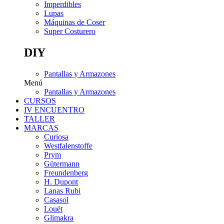
Imperdibles
Lupas
Máquinas de Coser
Super Costurero
DIY
Pantallas y Armazones
Menú
Pantallas y Armazones
CURSOS
IV ENCUENTRO
TALLER
MARCAS
Curiosa
Westfalenstoffe
Prym
Gütermann
Freundenberg
H. Dupont
Lanas Rubi
Casasol
Louët
Glimakra