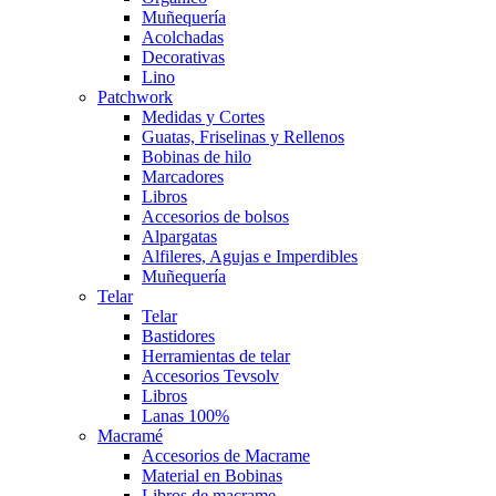
Muñequería
Acolchadas
Decorativas
Lino
Patchwork
Medidas y Cortes
Guatas, Friselinas y Rellenos
Bobinas de hilo
Marcadores
Libros
Accesorios de bolsos
Alpargatas
Alfileres, Agujas e Imperdibles
Muñequería
Telar
Telar
Bastidores
Herramientas de telar
Accesorios Tevsolv
Libros
Lanas 100%
Macramé
Accesorios de Macrame
Material en Bobinas
Libros de macrame