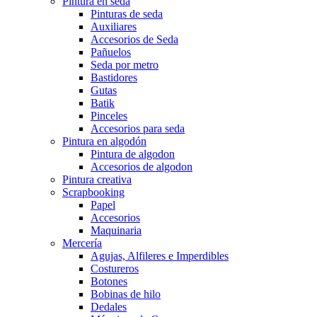
Pintura en seda
Pinturas de seda
Auxiliares
Accesorios de Seda
Pañuelos
Seda por metro
Bastidores
Gutas
Batik
Pinceles
Accesorios para seda
Pintura en algodón
Pintura de algodon
Accesorios de algodon
Pintura creativa
Scrapbooking
Papel
Accesorios
Maquinaria
Mercería
Agujas, Alfileres e Imperdibles
Costureros
Botones
Bobinas de hilo
Dedales