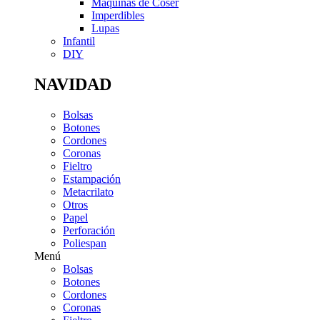
Máquinas de Coser
Imperdibles
Lupas
Infantil
DIY
NAVIDAD
Bolsas
Botones
Cordones
Coronas
Fieltro
Estampación
Metacrilato
Otros
Papel
Perforación
Poliespan
Menú
Bolsas
Botones
Cordones
Coronas