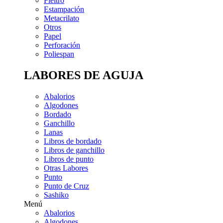
Fieltro
Estampación
Metacrilato
Otros
Papel
Perforación
Poliespan
LABORES DE AGUJA
Abalorios
Algodones
Bordado
Ganchillo
Lanas
Libros de bordado
Libros de ganchillo
Libros de punto
Otras Labores
Punto
Punto de Cruz
Sashiko
Menú
Abalorios
Algodones