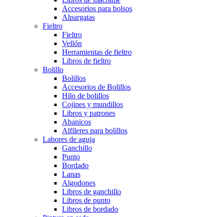
Accesorios para bolsos
Alpargatas
Fieltro
Fieltro
Vellón
Herramientas de fieltro
Libros de fieltro
Bolillo
Bolillos
Accesorios de Bolillos
Hilo de bolillos
Cojines y mundillos
Libros y patrones
Abanicos
Alfileres para bolillos
Labores de aguja
Ganchillo
Punto
Bordado
Lanas
Algodones
Libros de ganchillo
Libros de punto
Libros de bordado