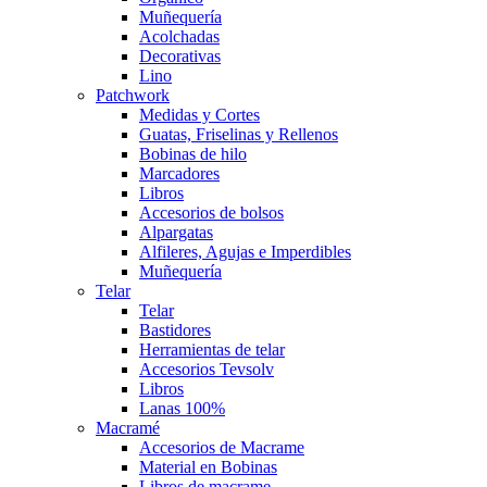
Muñequería
Acolchadas
Decorativas
Lino
Patchwork
Medidas y Cortes
Guatas, Friselinas y Rellenos
Bobinas de hilo
Marcadores
Libros
Accesorios de bolsos
Alpargatas
Alfileres, Agujas e Imperdibles
Muñequería
Telar
Telar
Bastidores
Herramientas de telar
Accesorios Tevsolv
Libros
Lanas 100%
Macramé
Accesorios de Macrame
Material en Bobinas
Libros de macrame