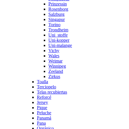
Prinzessin
Rosenborg
Salzburg
Singapur
Torino
Trondheim
Uni_stoffe
Uni-kopper
Uni-malange
Vichy
Wales
Weimar
Winnipeg
Zeeland
Zirkus
Toalla
Terciopelo
Telas recubiertas
Reforcé
Jersey
Pique
Peluche
Panamá
Pana
Orgánico