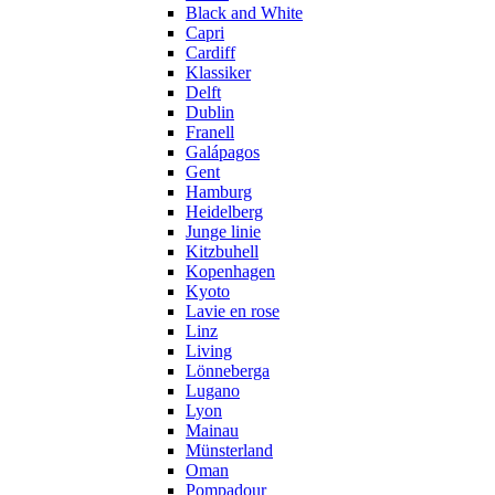
Black and White
Capri
Cardiff
Klassiker
Delft
Dublin
Franell
Galápagos
Gent
Hamburg
Heidelberg
Junge linie
Kitzbuhell
Kopenhagen
Kyoto
Lavie en rose
Linz
Living
Lönneberga
Lugano
Lyon
Mainau
Münsterland
Oman
Pompadour