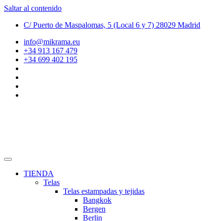
Saltar al contenido
C/ Puerto de Maspalomas, 5 (Local 6 y 7) 28029 Madrid
info@mikrama.eu
+34 913 167 479
+34 699 402 195
TIENDA
Telas
Telas estampadas y tejidas
Bangkok
Bergen
Berlin