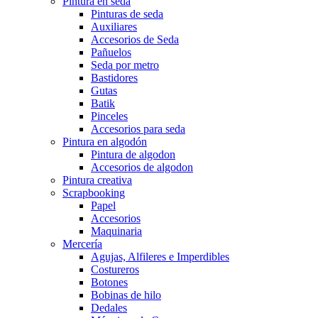
Pintura en seda
Pinturas de seda
Auxiliares
Accesorios de Seda
Pañuelos
Seda por metro
Bastidores
Gutas
Batik
Pinceles
Accesorios para seda
Pintura en algodón
Pintura de algodon
Accesorios de algodon
Pintura creativa
Scrapbooking
Papel
Accesorios
Maquinaria
Mercería
Agujas, Alfileres e Imperdibles
Costureros
Botones
Bobinas de hilo
Dedales