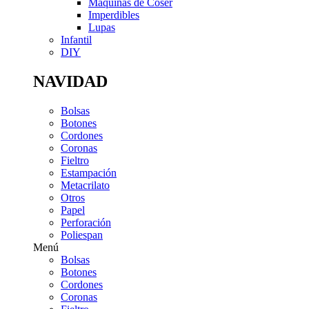
Máquinas de Coser
Imperdibles
Lupas
Infantil
DIY
NAVIDAD
Bolsas
Botones
Cordones
Coronas
Fieltro
Estampación
Metacrilato
Otros
Papel
Perforación
Poliespan
Menú
Bolsas
Botones
Cordones
Coronas