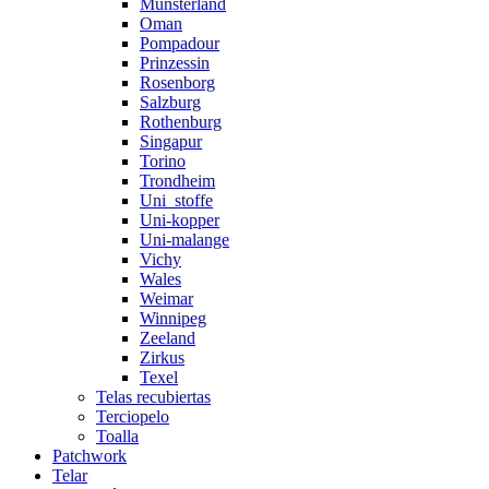
Münsterland
Oman
Pompadour
Prinzessin
Rosenborg
Salzburg
Rothenburg
Singapur
Torino
Trondheim
Uni_stoffe
Uni-kopper
Uni-malange
Vichy
Wales
Weimar
Winnipeg
Zeeland
Zirkus
Texel
Telas recubiertas
Terciopelo
Toalla
Patchwork
Telar