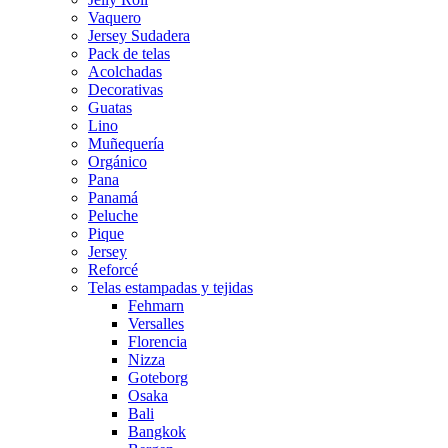
Vaquero
Jersey Sudadera
Pack de telas
Acolchadas
Decorativas
Guatas
Lino
Muñequería
Orgánico
Pana
Panamá
Peluche
Pique
Jersey
Reforcé
Telas estampadas y tejidas
Fehmarn
Versalles
Florencia
Nizza
Goteborg
Osaka
Bali
Bangkok