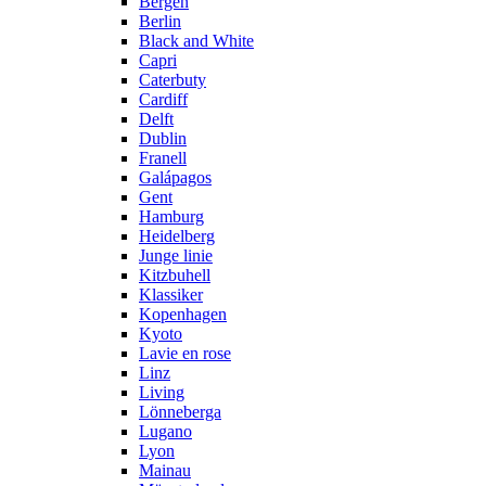
Bergen
Berlin
Black and White
Capri
Caterbuty
Cardiff
Delft
Dublin
Franell
Galápagos
Gent
Hamburg
Heidelberg
Junge linie
Kitzbuhell
Klassiker
Kopenhagen
Kyoto
Lavie en rose
Linz
Living
Lönneberga
Lugano
Lyon
Mainau