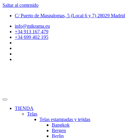
Saltar al contenido
C/ Puerto de Maspalomas, 5 (Local 6 y 7) 28029 Madrid
info@mikrama.eu
+34 913 167 479
+34 699 402 195
TIENDA
Telas
Telas estampadas y tejidas
Bangkok
Bergen
Berlin