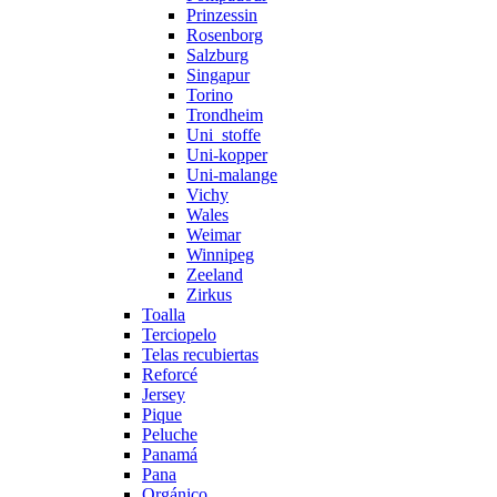
Prinzessin
Rosenborg
Salzburg
Singapur
Torino
Trondheim
Uni_stoffe
Uni-kopper
Uni-malange
Vichy
Wales
Weimar
Winnipeg
Zeeland
Zirkus
Toalla
Terciopelo
Telas recubiertas
Reforcé
Jersey
Pique
Peluche
Panamá
Pana
Orgánico