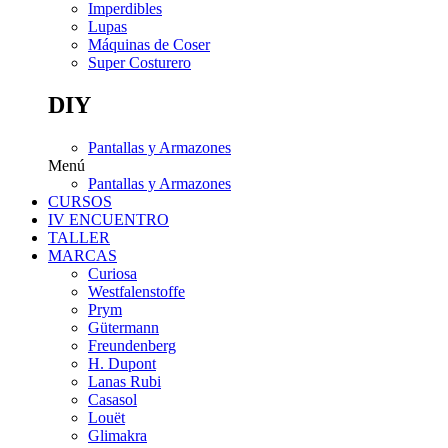
Imperdibles
Lupas
Máquinas de Coser
Super Costurero
DIY
Pantallas y Armazones
Menú
Pantallas y Armazones
CURSOS
IV ENCUENTRO
TALLER
MARCAS
Curiosa
Westfalenstoffe
Prym
Gütermann
Freundenberg
H. Dupont
Lanas Rubi
Casasol
Louët
Glimakra