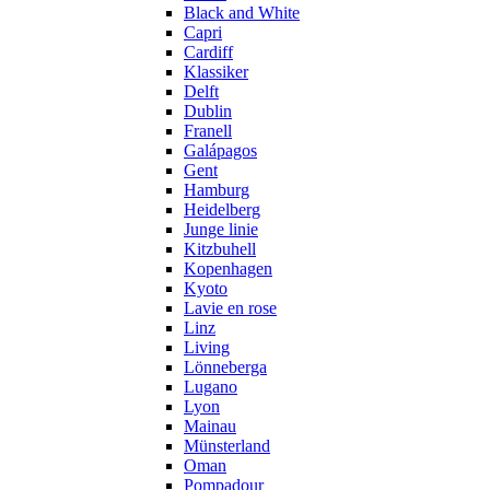
Black and White
Capri
Cardiff
Klassiker
Delft
Dublin
Franell
Galápagos
Gent
Hamburg
Heidelberg
Junge linie
Kitzbuhell
Kopenhagen
Kyoto
Lavie en rose
Linz
Living
Lönneberga
Lugano
Lyon
Mainau
Münsterland
Oman
Pompadour