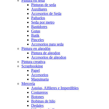
Pintura en seda
Pinturas de seda
Auxiliares
Accesorios de Seda
Pañuelos
Seda por metro
Bastidores
Gutas
Batik
Pinceles
Accesorios para seda
Pintura en algodón
Pintura de algodon
Accesorios de algodon
Pintura creativa
Scrapbooking
Papel
Accesorios
Maquinaria
Mercería
Agujas, Alfileres e Imperdibles
Costureros
Botones
Bobinas de hilo
Dedales