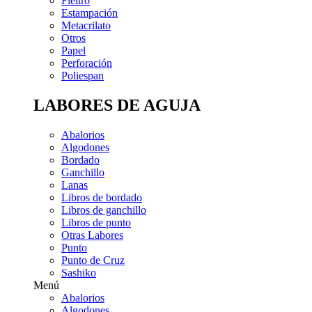
Fieltro
Estampación
Metacrilato
Otros
Papel
Perforación
Poliespan
LABORES DE AGUJA
Abalorios
Algodones
Bordado
Ganchillo
Lanas
Libros de bordado
Libros de ganchillo
Libros de punto
Otras Labores
Punto
Punto de Cruz
Sashiko
Menú
Abalorios
Algodones