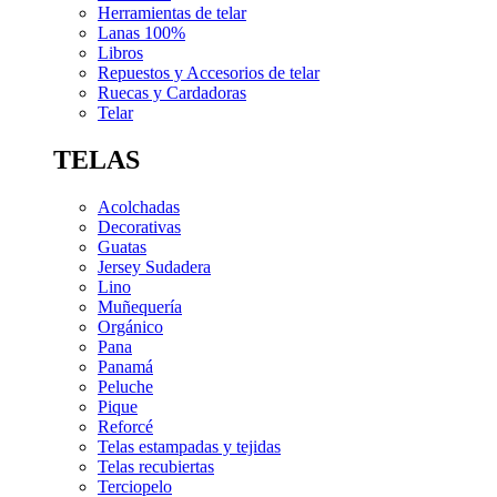
Herramientas de telar
Lanas 100%
Libros
Repuestos y Accesorios de telar
Ruecas y Cardadoras
Telar
TELAS
Acolchadas
Decorativas
Guatas
Jersey Sudadera
Lino
Muñequería
Orgánico
Pana
Panamá
Peluche
Pique
Reforcé
Telas estampadas y tejidas
Telas recubiertas
Terciopelo