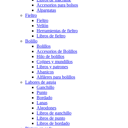
Accesorios para bolsos
Alpargatas
Fieltro
Fieltro
Vellón
Herramientas de fieltro
Libros de fieltro
Bolillo
Bolillos
Accesorios de Bolillos
Hilo de bolillos
Cojines y mundillos
Libros y patrones
Abanicos
Alfileres para bolillos
Labores de aguja
Ganchillo
Punto
Bordado
Lanas
Algodones
Libros de ganchillo
Libros de punto
Libros de bordado