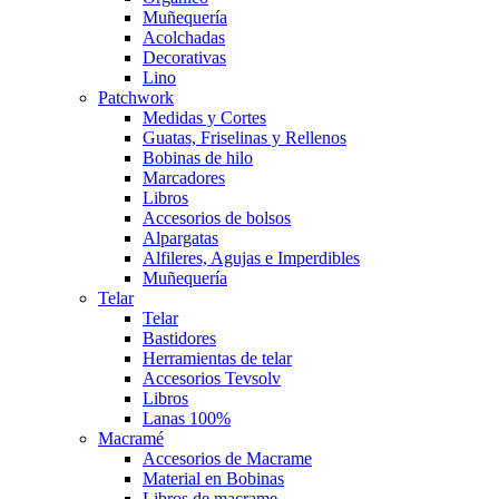
Muñequería
Acolchadas
Decorativas
Lino
Patchwork
Medidas y Cortes
Guatas, Friselinas y Rellenos
Bobinas de hilo
Marcadores
Libros
Accesorios de bolsos
Alpargatas
Alfileres, Agujas e Imperdibles
Muñequería
Telar
Telar
Bastidores
Herramientas de telar
Accesorios Tevsolv
Libros
Lanas 100%
Macramé
Accesorios de Macrame
Material en Bobinas
Libros de macrame