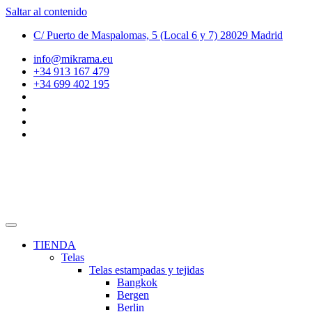
Saltar al contenido
C/ Puerto de Maspalomas, 5 (Local 6 y 7) 28029 Madrid
info@mikrama.eu
+34 913 167 479
+34 699 402 195
TIENDA
Telas
Telas estampadas y tejidas
Bangkok
Bergen
Berlin