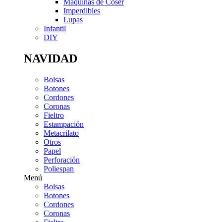
Máquinas de Coser
Imperdibles
Lupas
Infantil
DIY
NAVIDAD
Bolsas
Botones
Cordones
Coronas
Fieltro
Estampación
Metacrilato
Otros
Papel
Perforación
Poliespan
Menú
Bolsas
Botones
Cordones
Coronas