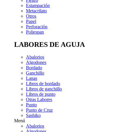
Fieltro
Estampación
Metacrilato
Otros
Papel
Perforación
Poliespan
LABORES DE AGUJA
Abalorios
Algodones
Bordado
Ganchillo
Lanas
Libros de bordado
Libros de ganchillo
Libros de punto
Otras Labores
Punto
Punto de Cruz
Sashiko
Menú
Abalorios
Algodones