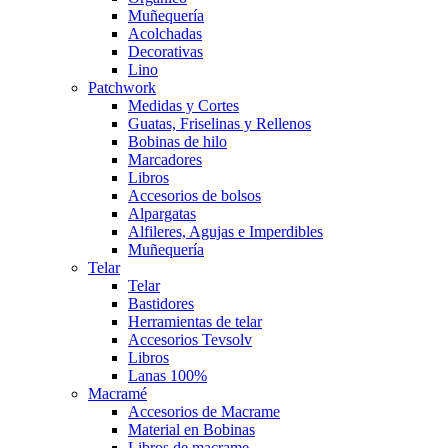
Muñequería
Acolchadas
Decorativas
Lino
Patchwork
Medidas y Cortes
Guatas, Friselinas y Rellenos
Bobinas de hilo
Marcadores
Libros
Accesorios de bolsos
Alpargatas
Alfileres, Agujas e Imperdibles
Muñequería
Telar
Telar
Bastidores
Herramientas de telar
Accesorios Tevsolv
Libros
Lanas 100%
Macramé
Accesorios de Macrame
Material en Bobinas
Libros de macrame