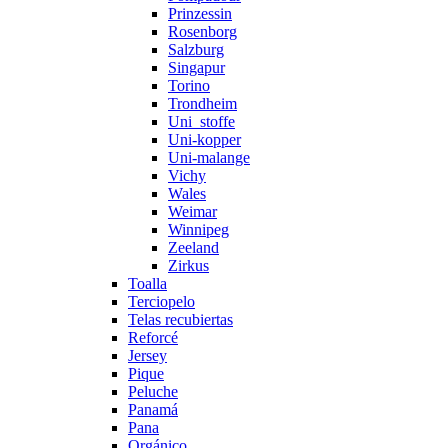
Prinzessin
Rosenborg
Salzburg
Singapur
Torino
Trondheim
Uni_stoffe
Uni-kopper
Uni-malange
Vichy
Wales
Weimar
Winnipeg
Zeeland
Zirkus
Toalla
Terciopelo
Telas recubiertas
Reforcé
Jersey
Pique
Peluche
Panamá
Pana
Orgánico