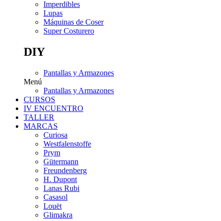
Imperdibles
Lupas
Máquinas de Coser
Super Costurero
DIY
Pantallas y Armazones
Menú
Pantallas y Armazones
CURSOS
IV ENCUENTRO
TALLER
MARCAS
Curiosa
Westfalenstoffe
Prym
Gütermann
Freundenberg
H. Dupont
Lanas Rubi
Casasol
Louët
Glimakra