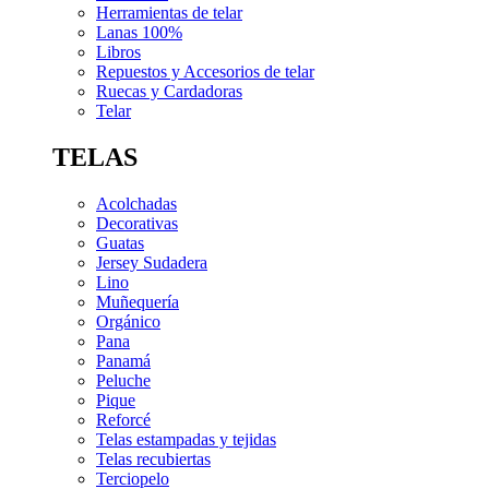
Herramientas de telar
Lanas 100%
Libros
Repuestos y Accesorios de telar
Ruecas y Cardadoras
Telar
TELAS
Acolchadas
Decorativas
Guatas
Jersey Sudadera
Lino
Muñequería
Orgánico
Pana
Panamá
Peluche
Pique
Reforcé
Telas estampadas y tejidas
Telas recubiertas
Terciopelo