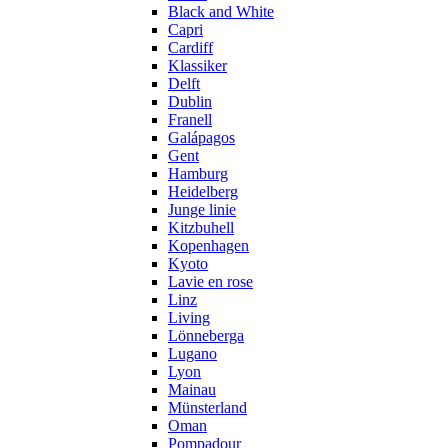
Black and White
Capri
Cardiff
Klassiker
Delft
Dublin
Franell
Galápagos
Gent
Hamburg
Heidelberg
Junge linie
Kitzbuhell
Kopenhagen
Kyoto
Lavie en rose
Linz
Living
Lönneberga
Lugano
Lyon
Mainau
Münsterland
Oman
Pompadour