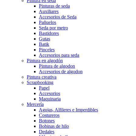
Pintura en seda
Pinturas de seda
Auxiliares
Accesorios de Seda
Pañuelos
Seda por metro
Bastidores
Gutas
Batik
Pinceles
Accesorios para seda
Pintura en algodón
Pintura de algodon
Accesorios de algodon
Pintura creativa
Scrapbooking
Papel
Accesorios
Maquinaria
Mercería
Agujas, Alfileres e Imperdibles
Costureros
Botones
Bobinas de hilo
Dedales