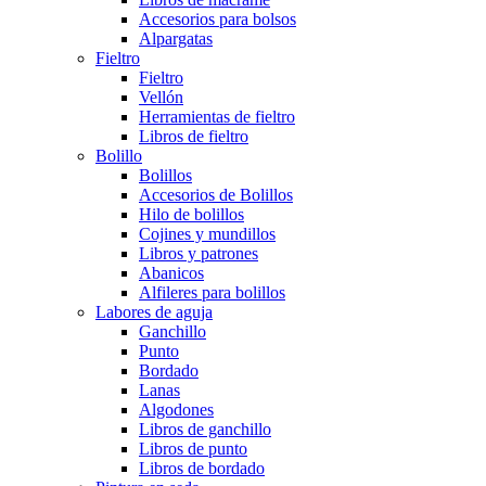
Accesorios para bolsos
Alpargatas
Fieltro
Fieltro
Vellón
Herramientas de fieltro
Libros de fieltro
Bolillo
Bolillos
Accesorios de Bolillos
Hilo de bolillos
Cojines y mundillos
Libros y patrones
Abanicos
Alfileres para bolillos
Labores de aguja
Ganchillo
Punto
Bordado
Lanas
Algodones
Libros de ganchillo
Libros de punto
Libros de bordado