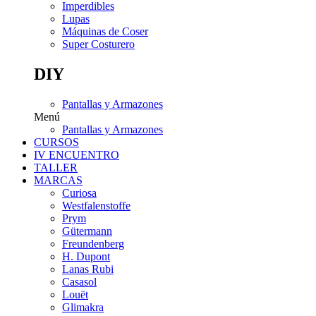
Imperdibles
Lupas
Máquinas de Coser
Super Costurero
DIY
Pantallas y Armazones
Menú
Pantallas y Armazones
CURSOS
IV ENCUENTRO
TALLER
MARCAS
Curiosa
Westfalenstoffe
Prym
Gütermann
Freundenberg
H. Dupont
Lanas Rubi
Casasol
Louët
Glimakra