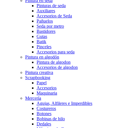
Pintura en seda
Pinturas de seda
Auxiliares
Accesorios de Seda
Pañuelos
Seda por metro
Bastidores
Gutas
Batik
Pinceles
Accesorios para seda
Pintura en algodón
Pintura de algodon
Accesorios de algodon
Pintura creativa
Scrapbooking
Papel
Accesorios
Maquinaria
Mercería
Agujas, Alfileres e Imperdibles
Costureros
Botones
Bobinas de hilo
Dedales