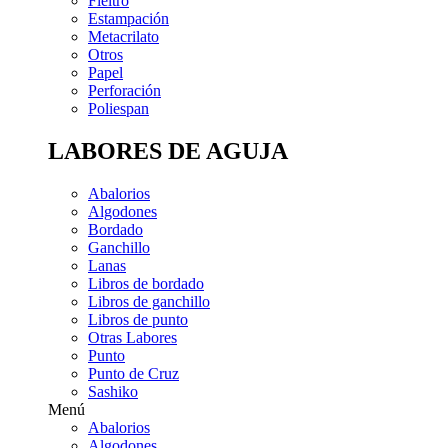
Fieltro
Estampación
Metacrilato
Otros
Papel
Perforación
Poliespan
LABORES DE AGUJA
Abalorios
Algodones
Bordado
Ganchillo
Lanas
Libros de bordado
Libros de ganchillo
Libros de punto
Otras Labores
Punto
Punto de Cruz
Sashiko
Menú
Abalorios
Algodones