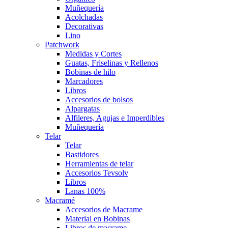
Muñequería
Acolchadas
Decorativas
Lino
Patchwork
Medidas y Cortes
Guatas, Friselinas y Rellenos
Bobinas de hilo
Marcadores
Libros
Accesorios de bolsos
Alpargatas
Alfileres, Agujas e Imperdibles
Muñequería
Telar
Telar
Bastidores
Herramientas de telar
Accesorios Tevsolv
Libros
Lanas 100%
Macramé
Accesorios de Macrame
Material en Bobinas
Libros de macrame