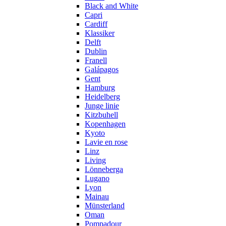
Black and White
Capri
Cardiff
Klassiker
Delft
Dublin
Franell
Galápagos
Gent
Hamburg
Heidelberg
Junge linie
Kitzbuhell
Kopenhagen
Kyoto
Lavie en rose
Linz
Living
Lönneberga
Lugano
Lyon
Mainau
Münsterland
Oman
Pompadour