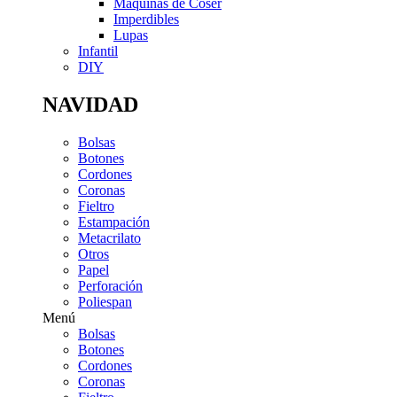
Máquinas de Coser
Imperdibles
Lupas
Infantil
DIY
NAVIDAD
Bolsas
Botones
Cordones
Coronas
Fieltro
Estampación
Metacrilato
Otros
Papel
Perforación
Poliespan
Menú
Bolsas
Botones
Cordones
Coronas