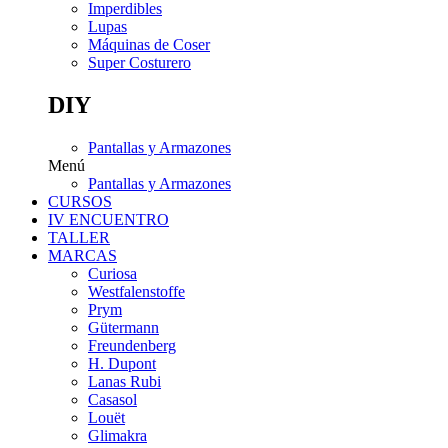
Imperdibles
Lupas
Máquinas de Coser
Super Costurero
DIY
Pantallas y Armazones
Menú
Pantallas y Armazones
CURSOS
IV ENCUENTRO
TALLER
MARCAS
Curiosa
Westfalenstoffe
Prym
Gütermann
Freundenberg
H. Dupont
Lanas Rubi
Casasol
Louët
Glimakra