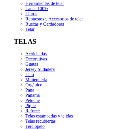
Herramientas de telar
Lanas 100%
Libros
Repuestos y Accesorios de telar
Ruecas y Cardadoras
Telar
TELAS
Acolchadas
Decorativas
Guatas
Jersey Sudadera
Lino
Muñequería
Orgánico
Pana
Panamá
Peluche
Pique
Reforcé
Telas estampadas y tejidas
Telas recubiertas
Terciopelo