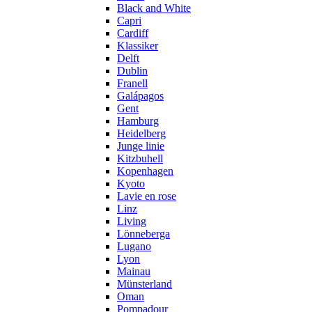
Black and White
Capri
Cardiff
Klassiker
Delft
Dublin
Franell
Galápagos
Gent
Hamburg
Heidelberg
Junge linie
Kitzbuhell
Kopenhagen
Kyoto
Lavie en rose
Linz
Living
Lönneberga
Lugano
Lyon
Mainau
Münsterland
Oman
Pompadour