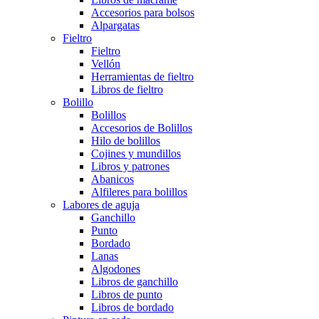
Accesorios para bolsos
Alpargatas
Fieltro
Fieltro
Vellón
Herramientas de fieltro
Libros de fieltro
Bolillo
Bolillos
Accesorios de Bolillos
Hilo de bolillos
Cojines y mundillos
Libros y patrones
Abanicos
Alfileres para bolillos
Labores de aguja
Ganchillo
Punto
Bordado
Lanas
Algodones
Libros de ganchillo
Libros de punto
Libros de bordado