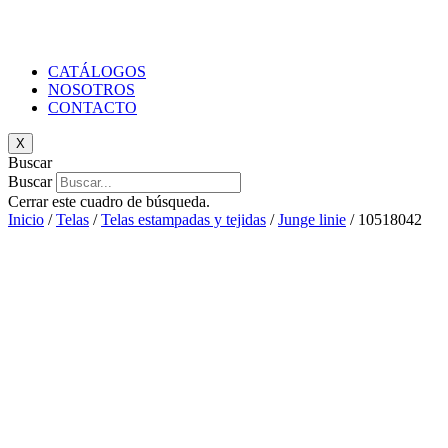
CATÁLOGOS
NOSOTROS
CONTACTO
X
Buscar
Buscar
Cerrar este cuadro de búsqueda.
Inicio
/
Telas
/
Telas estampadas y tejidas
/
Junge linie
/ 10518042