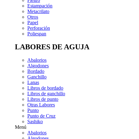
Fieltro
Estampación
Metacrilato
Otros
Papel
Perforación
Poliespan
LABORES DE AGUJA
Abalorios
Algodones
Bordado
Ganchillo
Lanas
Libros de bordado
Libros de ganchillo
Libros de punto
Otras Labores
Punto
Punto de Cruz
Sashiko
Menú
Abalorios
Algodones