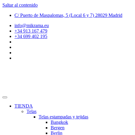
Saltar al contenido
C/ Puerto de Maspalomas, 5 (Local 6 y 7) 28029 Madrid
info@mikrama.eu
+34 913 167 479
+34 699 402 195
TIENDA
Telas
Telas estampadas y tejidas
Bangkok
Bergen
Berlin