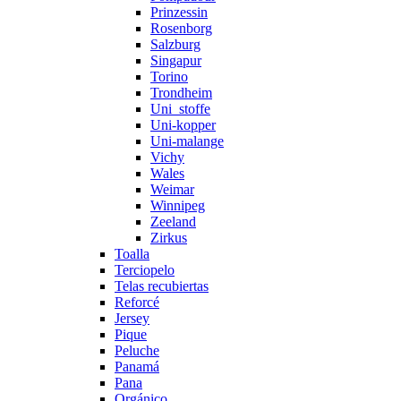
Prinzessin
Rosenborg
Salzburg
Singapur
Torino
Trondheim
Uni_stoffe
Uni-kopper
Uni-malange
Vichy
Wales
Weimar
Winnipeg
Zeeland
Zirkus
Toalla
Terciopelo
Telas recubiertas
Reforcé
Jersey
Pique
Peluche
Panamá
Pana
Orgánico