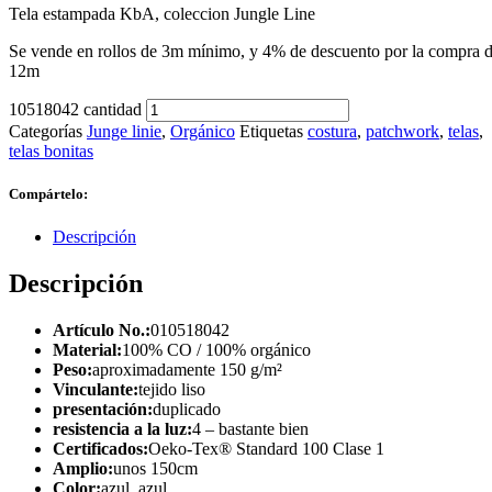
Tela estampada KbA, coleccion Jungle Line
Se vende en rollos de 3m mínimo, y 4% de descuento por la compra 
12m
10518042 cantidad
Categorías
Junge linie
,
Orgánico
Etiquetas
costura
,
patchwork
,
telas
,
telas bonitas
Compártelo:
Descripción
Descripción
Artículo No.:
010518042
Material:
100% CO / 100% orgánico
Peso:
aproximadamente 150 g/m²
Vinculante:
tejido liso
presentación:
duplicado
resistencia a la luz:
4 – bastante bien
Certificados:
Oeko-Tex® Standard 100 Clase 1
Amplio:
unos 150cm
Color:
azul, azul