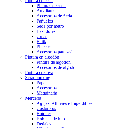
Pintura en seda
Pinturas de seda
Auxiliares
Accesorios de Seda
Pañuelos
Seda por metro
Bastidores
Gutas
Batik
Pinceles
Accesorios para seda
Pintura en algodón
Pintura de algodon
Accesorios de algodon
Pintura creativa
Scrapbooking
Papel
Accesorios
Maquinaria
Mercería
Agujas, Alfileres e Imperdibles
Costureros
Botones
Bobinas de hilo
Dedales