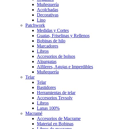
Muñequería
Acolchadas
Decorativas
Lino
Patchwork
Medidas y Cortes
Guatas, Friselinas y Rellenos
Bobinas de hilo
Marcadores
Libros
Accesorios de bolsos
Alpargatas
Alfileres, Agujas e Imperdibles
Muñequería
Telar
Telar
Bastidores
Herramientas de telar
Accesorios Tevsolv
Libros
Lanas 100%
Macramé
Accesorios de Macrame
Material en Bobinas
Libros de macrame