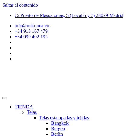
Saltar al contenido
C/ Puerto de Maspalomas, 5 (Local 6 y 7) 28029 Madrid
info@mikrama.eu
+34 913 167 479
+34 699 402 195
TIENDA
Telas
Telas estampadas y tejidas
Bangkok
Bergen
Berlin