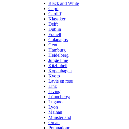
Black and White
Capri
Cardiff
Klassiker
Delft
Dublin
Franell
Galápagos
Gent
Hamburg
Heidelberg
Junge linie
Kitzbuhell
Kopenhagen
Kyoto
Lavie en rose
Linz
Living
Lönneberga
Lugano
Lyon
Mainau
Münsterland
Oman
Pompadour