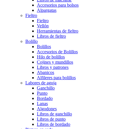
Accesorios para bolsos
Alpargatas
Fieltro
Fieltro
Vellón
Herramientas de fieltro
Libros de fieltro
Bolillo
Bolillos
Accesorios de Bolillos
Hilo de bolillos
Cojines y mundillos
Libros y patrones
Abanicos
Alfileres para bolillos
Labores de aguja
Ganchillo
Punto
Bordado
Lanas
Algodones
Libros de ganchillo
Libros de punto
Libros de bordado