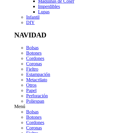
Máquinas de Coser
Imperdibles
Lupas
Infantil
DIY
NAVIDAD
Bolsas
Botones
Cordones
Coronas
Fieltro
Estampación
Metacrilato
Otros
Papel
Perforación
Poliespan
Menú
Bolsas
Botones
Cordones
Coronas