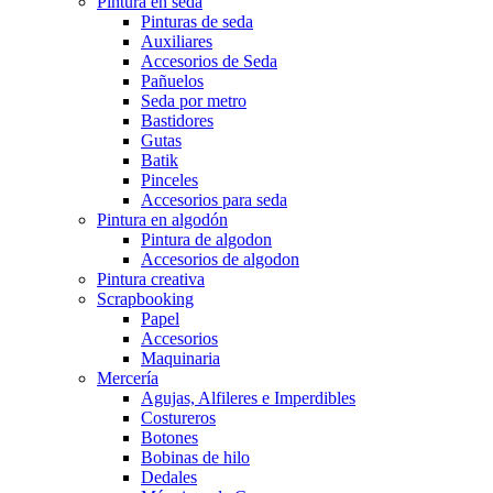
Pintura en seda
Pinturas de seda
Auxiliares
Accesorios de Seda
Pañuelos
Seda por metro
Bastidores
Gutas
Batik
Pinceles
Accesorios para seda
Pintura en algodón
Pintura de algodon
Accesorios de algodon
Pintura creativa
Scrapbooking
Papel
Accesorios
Maquinaria
Mercería
Agujas, Alfileres e Imperdibles
Costureros
Botones
Bobinas de hilo
Dedales