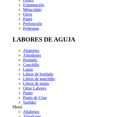
Fieltro
Estampación
Metacrilato
Otros
Papel
Perforación
Poliespan
LABORES DE AGUJA
Abalorios
Algodones
Bordado
Ganchillo
Lanas
Libros de bordado
Libros de ganchillo
Libros de punto
Otras Labores
Punto
Punto de Cruz
Sashiko
Menú
Abalorios
Algodones