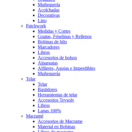
Muñequería
Acolchadas
Decorativas
Lino
Patchwork
Medidas y Cortes
Guatas, Friselinas y Rellenos
Bobinas de hilo
Marcadores
Libros
Accesorios de bolsos
Alpargatas
Alfileres, Agujas e Imperdibles
Muñequería
Telar
Telar
Bastidores
Herramientas de telar
Accesorios Tevsolv
Libros
Lanas 100%
Macramé
Accesorios de Macrame
Material en Bobinas
Libros de macrame