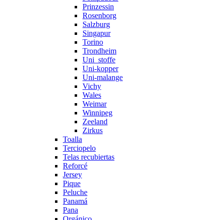
Prinzessin
Rosenborg
Salzburg
Singapur
Torino
Trondheim
Uni_stoffe
Uni-kopper
Uni-malange
Vichy
Wales
Weimar
Winnipeg
Zeeland
Zirkus
Toalla
Terciopelo
Telas recubiertas
Reforcé
Jersey
Pique
Peluche
Panamá
Pana
Orgánico