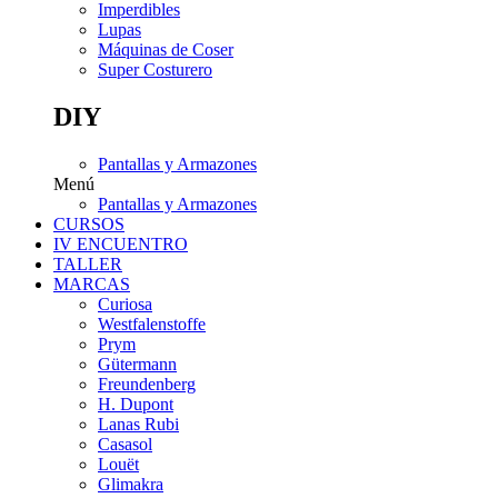
Imperdibles
Lupas
Máquinas de Coser
Super Costurero
DIY
Pantallas y Armazones
Menú
Pantallas y Armazones
CURSOS
IV ENCUENTRO
TALLER
MARCAS
Curiosa
Westfalenstoffe
Prym
Gütermann
Freundenberg
H. Dupont
Lanas Rubi
Casasol
Louët
Glimakra