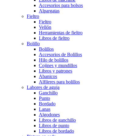
Accesorios para bolsos
Alpargatas
Fieltro
Fieltro
Vellón
Herramientas de fieltro
Libros de fieltro
Bolillo
Bolillos
Accesorios de Bolillos
Hilo de bolillos
Cojines y mundillos
Libros y patrones
Abanicos
Alfileres para bolillos
Labores de aguja
Ganchillo
Punto
Bordado
Lanas
Algodones
Libros de ganchillo
Libros de punto
Libros de bordado