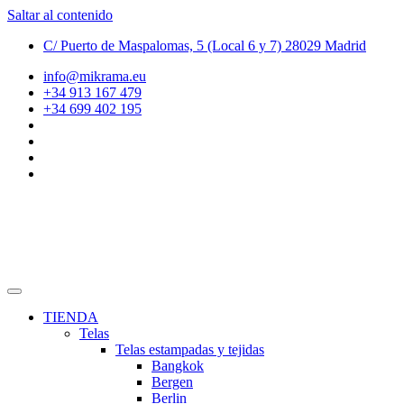
Saltar al contenido
C/ Puerto de Maspalomas, 5 (Local 6 y 7) 28029 Madrid
info@mikrama.eu
+34 913 167 479
+34 699 402 195
TIENDA
Telas
Telas estampadas y tejidas
Bangkok
Bergen
Berlin