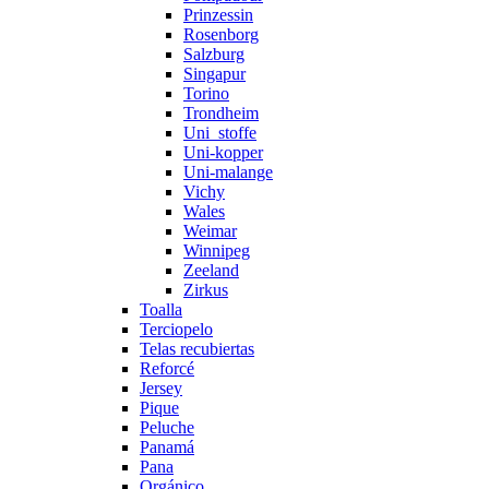
Prinzessin
Rosenborg
Salzburg
Singapur
Torino
Trondheim
Uni_stoffe
Uni-kopper
Uni-malange
Vichy
Wales
Weimar
Winnipeg
Zeeland
Zirkus
Toalla
Terciopelo
Telas recubiertas
Reforcé
Jersey
Pique
Peluche
Panamá
Pana
Orgánico