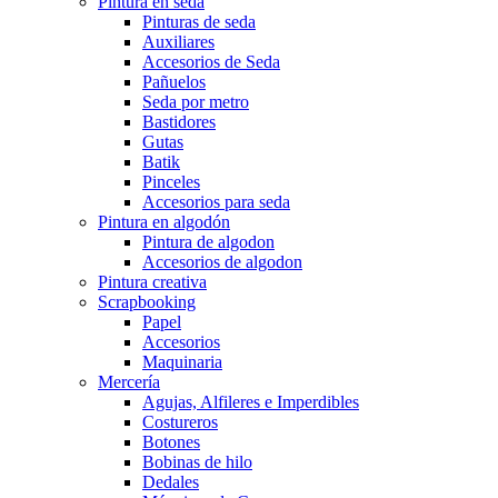
Pintura en seda
Pinturas de seda
Auxiliares
Accesorios de Seda
Pañuelos
Seda por metro
Bastidores
Gutas
Batik
Pinceles
Accesorios para seda
Pintura en algodón
Pintura de algodon
Accesorios de algodon
Pintura creativa
Scrapbooking
Papel
Accesorios
Maquinaria
Mercería
Agujas, Alfileres e Imperdibles
Costureros
Botones
Bobinas de hilo
Dedales