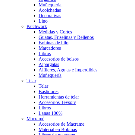
Muñequería
Acolchadas
Decorativas
Lino
Patchwork
Medidas y Cortes
Guatas, Friselinas y Rellenos
Bobinas de hilo
Marcadores
Libros
Accesorios de bolsos
Alpargatas
Alfileres, Agujas e Imperdibles
Muñequería
Telar
Telar
Bastidores
Herramientas de telar
Accesorios Tevsolv
Libros
Lanas 100%
Macramé
Accesorios de Macrame
Material en Bobinas
Libros de macrame