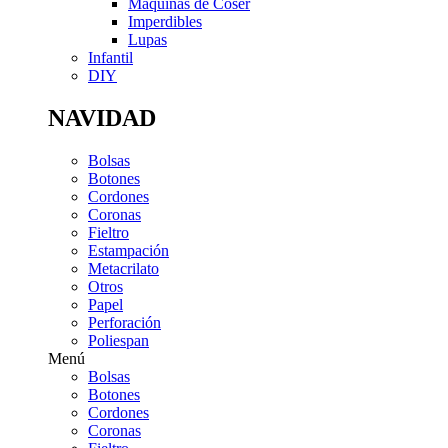
Máquinas de Coser
Imperdibles
Lupas
Infantil
DIY
NAVIDAD
Bolsas
Botones
Cordones
Coronas
Fieltro
Estampación
Metacrilato
Otros
Papel
Perforación
Poliespan
Menú
Bolsas
Botones
Cordones
Coronas