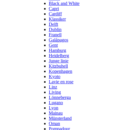
Black and White
Capri
Cardiff
Klassiker
Delft
Dublin
Franell
Galápagos
Gent
Hamburg
Heidelberg
Junge linie
Kitzbuhell
Kopenhagen
Kyoto
Lavie en rose
Linz
Living
Lönneberga
Lugano
Lyon
Mainau
Münsterland
Oman
Pompadour