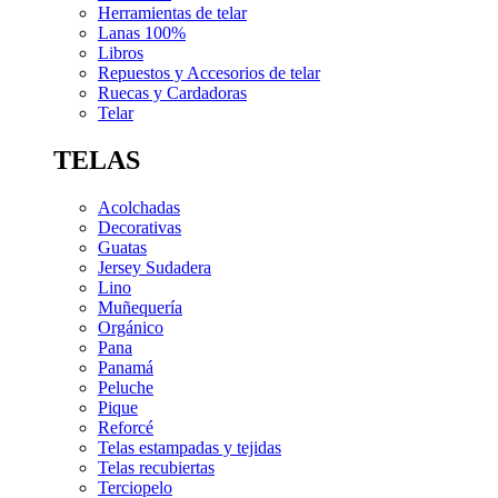
Herramientas de telar
Lanas 100%
Libros
Repuestos y Accesorios de telar
Ruecas y Cardadoras
Telar
TELAS
Acolchadas
Decorativas
Guatas
Jersey Sudadera
Lino
Muñequería
Orgánico
Pana
Panamá
Peluche
Pique
Reforcé
Telas estampadas y tejidas
Telas recubiertas
Terciopelo