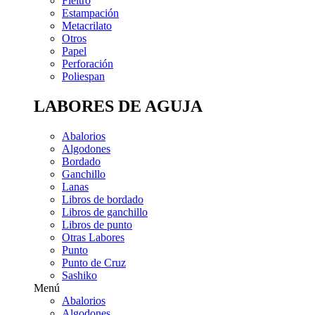
Fieltro
Estampación
Metacrilato
Otros
Papel
Perforación
Poliespan
LABORES DE AGUJA
Abalorios
Algodones
Bordado
Ganchillo
Lanas
Libros de bordado
Libros de ganchillo
Libros de punto
Otras Labores
Punto
Punto de Cruz
Sashiko
Menú
Abalorios
Algodones