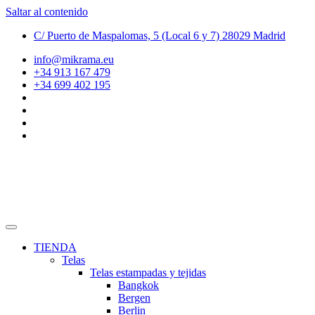
Saltar al contenido
C/ Puerto de Maspalomas, 5 (Local 6 y 7) 28029 Madrid
info@mikrama.eu
+34 913 167 479
+34 699 402 195
TIENDA
Telas
Telas estampadas y tejidas
Bangkok
Bergen
Berlin