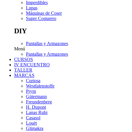
Imperdibles
Lupas
Máquinas de Coser
Super Costurero
DIY
Pantallas y Armazones
Menú
Pantallas y Armazones
CURSOS
IV ENCUENTRO
TALLER
MARCAS
Curiosa
Westfalenstoffe
Prym
Gütermann
Freundenberg
H. Dupont
Lanas Rubi
Casasol
Louët
Glimakra