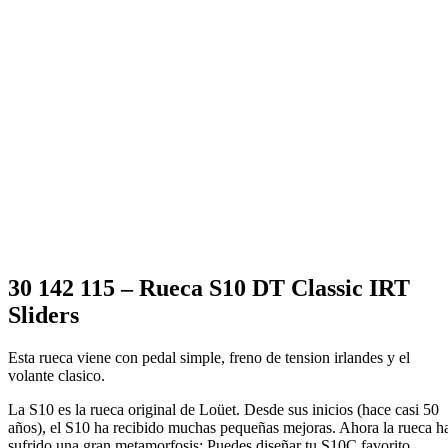
30 142 115 – Rueca S10 DT Classic IRT
Sliders
Esta rueca viene con pedal simple, freno de tension irlandes y el
volante clasico.
La S10 es la rueca original de Loüet. Desde sus inicios (hace casi 50
años), el S10 ha recibido muchas pequeñas mejoras. Ahora la rueca h
sufrido una gran metamorfosis; Puedes diseñar tu S10C favorito