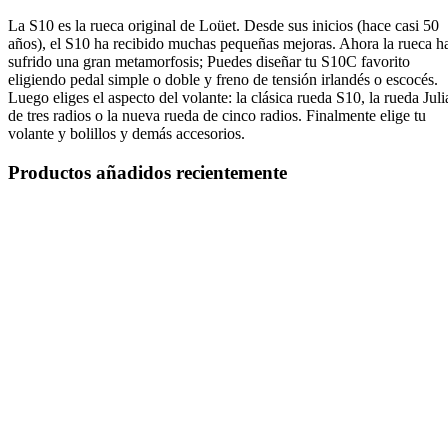
La S10 es la rueca original de Loüet. Desde sus inicios (hace casi 50
años), el S10 ha recibido muchas pequeñas mejoras. Ahora la rueca h
sufrido una gran metamorfosis; Puedes diseñar tu S10C favorito
eligiendo pedal simple o doble y freno de tensión irlandés o escocés.
Luego eliges el aspecto del volante: la clásica rueda S10, la rueda Juli
de tres radios o la nueva rueda de cinco radios. Finalmente elige tu
volante y bolillos y demás accesorios.
Productos añadidos recientemente