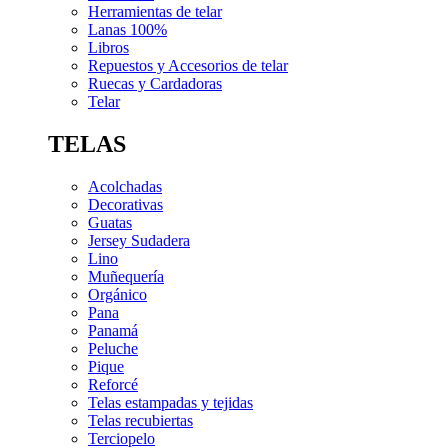
Herramientas de telar
Lanas 100%
Libros
Repuestos y Accesorios de telar
Ruecas y Cardadoras
Telar
TELAS
Acolchadas
Decorativas
Guatas
Jersey Sudadera
Lino
Muñequería
Orgánico
Pana
Panamá
Peluche
Pique
Reforcé
Telas estampadas y tejidas
Telas recubiertas
Terciopelo