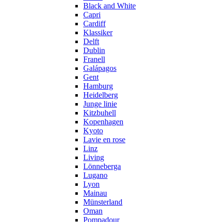
Black and White
Capri
Cardiff
Klassiker
Delft
Dublin
Franell
Galápagos
Gent
Hamburg
Heidelberg
Junge linie
Kitzbuhell
Kopenhagen
Kyoto
Lavie en rose
Linz
Living
Lönneberga
Lugano
Lyon
Mainau
Münsterland
Oman
Pompadour