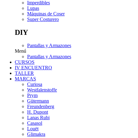
Imperdibles
Lupas
Máquinas de Coser
Super Costurero
DIY
Pantallas y Armazones
Menú
Pantallas y Armazones
CURSOS
IV ENCUENTRO
TALLER
MARCAS
Curiosa
Westfalenstoffe
Prym
Gütermann
Freundenberg
H. Dupont
Lanas Rubi
Casasol
Louët
Glimakra