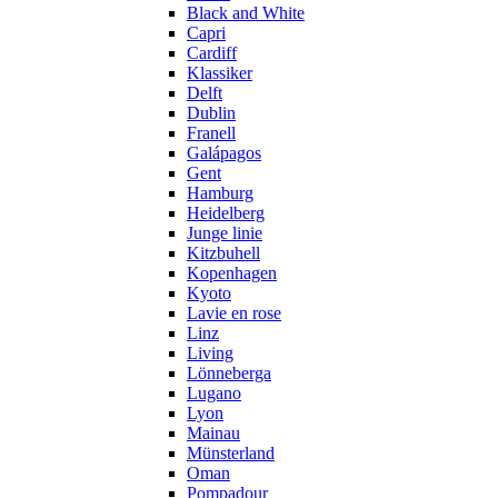
Black and White
Capri
Cardiff
Klassiker
Delft
Dublin
Franell
Galápagos
Gent
Hamburg
Heidelberg
Junge linie
Kitzbuhell
Kopenhagen
Kyoto
Lavie en rose
Linz
Living
Lönneberga
Lugano
Lyon
Mainau
Münsterland
Oman
Pompadour