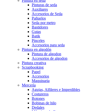
Pintura en seda
Pinturas de seda
Auxiliares
Accesorios de Seda
Pañuelos
Seda por metro
Bastidores
Gutas
Batik
Pinceles
Accesorios para seda
Pintura en algodón
Pintura de algodon
Accesorios de algodon
Pintura creativa
Scrapbooking
Papel
Accesorios
Maquinaria
Mercería
Agujas, Alfileres e Imperdibles
Costureros
Botones
Bobinas de hilo
Dedales