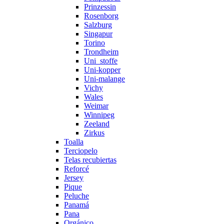
Prinzessin
Rosenborg
Salzburg
Singapur
Torino
Trondheim
Uni_stoffe
Uni-kopper
Uni-malange
Vichy
Wales
Weimar
Winnipeg
Zeeland
Zirkus
Toalla
Terciopelo
Telas recubiertas
Reforcé
Jersey
Pique
Peluche
Panamá
Pana
Orgánico