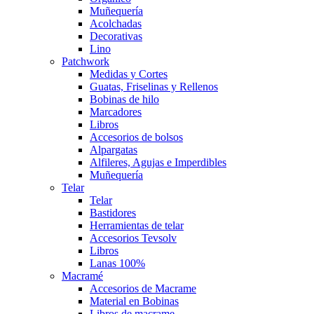
Muñequería
Acolchadas
Decorativas
Lino
Patchwork
Medidas y Cortes
Guatas, Friselinas y Rellenos
Bobinas de hilo
Marcadores
Libros
Accesorios de bolsos
Alpargatas
Alfileres, Agujas e Imperdibles
Muñequería
Telar
Telar
Bastidores
Herramientas de telar
Accesorios Tevsolv
Libros
Lanas 100%
Macramé
Accesorios de Macrame
Material en Bobinas
Libros de macrame