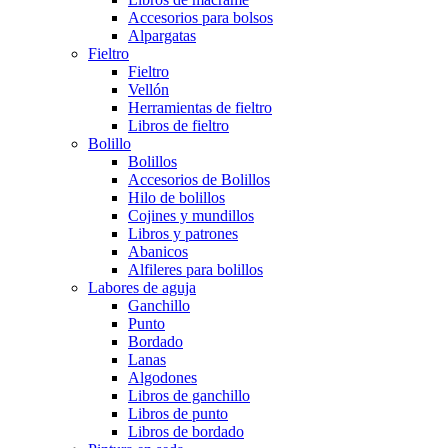
Accesorios para bolsos
Alpargatas
Fieltro
Fieltro
Vellón
Herramientas de fieltro
Libros de fieltro
Bolillo
Bolillos
Accesorios de Bolillos
Hilo de bolillos
Cojines y mundillos
Libros y patrones
Abanicos
Alfileres para bolillos
Labores de aguja
Ganchillo
Punto
Bordado
Lanas
Algodones
Libros de ganchillo
Libros de punto
Libros de bordado