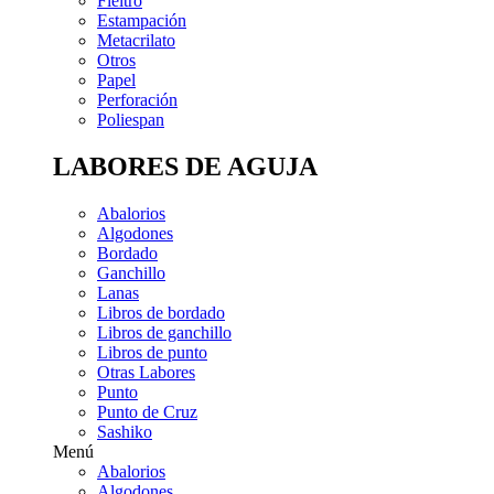
Fieltro
Estampación
Metacrilato
Otros
Papel
Perforación
Poliespan
LABORES DE AGUJA
Abalorios
Algodones
Bordado
Ganchillo
Lanas
Libros de bordado
Libros de ganchillo
Libros de punto
Otras Labores
Punto
Punto de Cruz
Sashiko
Menú
Abalorios
Algodones