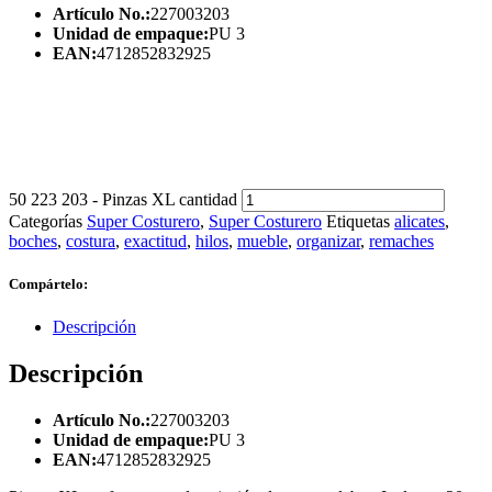
Artículo No.:
227003203
Unidad de empaque:
PU 3
EAN:
4712852832925
50 223 203 - Pinzas XL cantidad
Categorías
Super Costurero
,
Super Costurero
Etiquetas
alicates
,
boches
,
costura
,
exactitud
,
hilos
,
mueble
,
organizar
,
remaches
Compártelo:
Descripción
Descripción
Artículo No.:
227003203
Unidad de empaque:
PU 3
EAN:
4712852832925