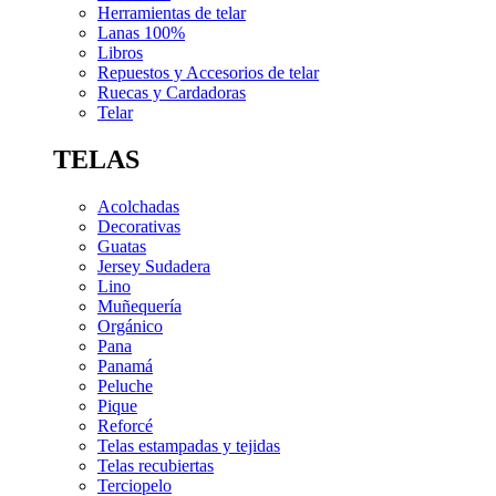
Herramientas de telar
Lanas 100%
Libros
Repuestos y Accesorios de telar
Ruecas y Cardadoras
Telar
TELAS
Acolchadas
Decorativas
Guatas
Jersey Sudadera
Lino
Muñequería
Orgánico
Pana
Panamá
Peluche
Pique
Reforcé
Telas estampadas y tejidas
Telas recubiertas
Terciopelo