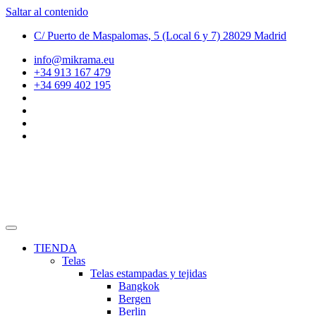
Saltar al contenido
C/ Puerto de Maspalomas, 5 (Local 6 y 7) 28029 Madrid
info@mikrama.eu
+34 913 167 479
+34 699 402 195
TIENDA
Telas
Telas estampadas y tejidas
Bangkok
Bergen
Berlin