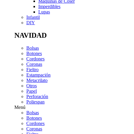
Máquinas de Coser
Imperdibles
Lupas
Infantil
DIY
NAVIDAD
Bolsas
Botones
Cordones
Coronas
Fieltro
Estampación
Metacrilato
Otros
Papel
Perforación
Poliespan
Menú
Bolsas
Botones
Cordones
Coronas