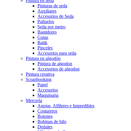
Pintura en seda
Pinturas de seda
Auxiliares
Accesorios de Seda
Pañuelos
Seda por metro
Bastidores
Gutas
Batik
Pinceles
Accesorios para seda
Pintura en algodón
Pintura de algodon
Accesorios de algodon
Pintura creativa
Scrapbooking
Papel
Accesorios
Maquinaria
Mercería
Agujas, Alfileres e Imperdibles
Costureros
Botones
Bobinas de hilo
Dedales