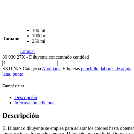
100 ml
1000 ml
Tamaño
250 ml
Limpiar
80 030 27X - Diluyente concentrado cantidad
SKU
N/A
Categoría
Auxiliares
Etiquetas
ganchillo
,
labores de aguja
,
lana
,
punto
Compártelo:
Descripción
Información adicional
Descripción
El Diluant o diluyente se emplea para aclarar los colores hasta obtener
tonos pasteles. Se puede emplear: Diluyente preparado H. Dupont, en