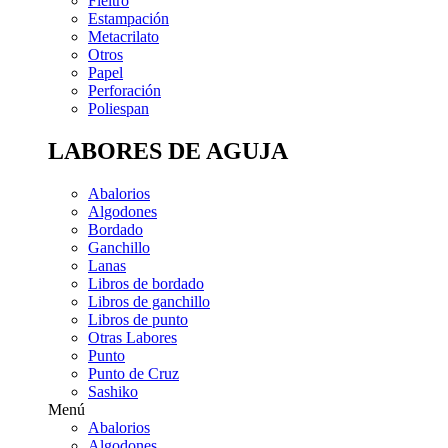
Fieltro
Estampación
Metacrilato
Otros
Papel
Perforación
Poliespan
LABORES DE AGUJA
Abalorios
Algodones
Bordado
Ganchillo
Lanas
Libros de bordado
Libros de ganchillo
Libros de punto
Otras Labores
Punto
Punto de Cruz
Sashiko
Menú
Abalorios
Algodones