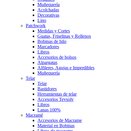
Muñequería
Acolchadas
Decorativas
Lino
Patchwork
Medidas y Cortes
Guatas, Friselinas y Rellenos
Bobinas de hilo
Marcadores
Libros
Accesorios de bolsos
Alpargatas
Alfileres, Agujas e Imperdibles
Muñequería
Telar
Telar
Bastidores
Herramientas de telar
Accesorios Tevsolv
Libros
Lanas 100%
Macramé
Accesorios de Macrame
Material en Bobinas
Libros de macrame