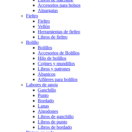
Accesorios para bolsos
Alpargatas
Fieltro
Fieltro
Vellón
Herramientas de fieltro
Libros de fieltro
Bolillo
Bolillos
Accesorios de Bolillos
Hilo de bolillos
Cojines y mundillos
Libros y patrones
Abanicos
Alfileres para bolillos
Labores de aguja
Ganchillo
Punto
Bordado
Lanas
Algodones
Libros de ganchillo
Libros de punto
Libros de bordado