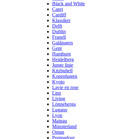
Black and White
Capri
Cardiff
Klassiker
Delft
Dublin
Franell
Galápagos
Gent
Hamburg
Heidelberg
Junge linie
Kitzbuhell
Kopenhagen
Kyoto
Lavie en rose
Linz
Living
Lönneberga
Lugano
Lyon
Mainau
Münsterland
Oman
Pompadour