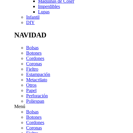
Máquinas de Coser
Imperdibles
Lupas
Infantil
DIY
NAVIDAD
Bolsas
Botones
Cordones
Coronas
Fieltro
Estampación
Metacrilato
Otros
Papel
Perforación
Poliespan
Menú
Bolsas
Botones
Cordones
Coronas