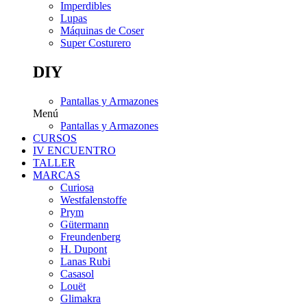
Imperdibles
Lupas
Máquinas de Coser
Super Costurero
DIY
Pantallas y Armazones
Menú
Pantallas y Armazones
CURSOS
IV ENCUENTRO
TALLER
MARCAS
Curiosa
Westfalenstoffe
Prym
Gütermann
Freundenberg
H. Dupont
Lanas Rubi
Casasol
Louët
Glimakra