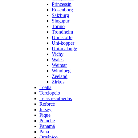
Prinzessin
Rosenborg
Salzburg
Singapur
Torino
Trondheim
Uni_stoffe
Uni-kopper
Uni-malange
Vichy
Wales
Weimar
Winnipeg
Zeeland
Zirkus
Toalla
Terciopelo
Telas recubiertas
Reforcé
Jersey
Pique
Peluche
Panamá
Pana
Orgánico