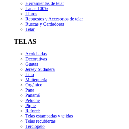
Herramientas de telar
Lanas 100%
Libros
Repuestos y Accesorios de telar
Ruecas y Cardadoras
Telar
TELAS
Acolchadas
Decorativas
Guatas
Jersey Sudadera
Lino
Muñequería
Orgánico
Pana
Panamá
Peluche
Pique
Reforcé
Telas estampadas y tejidas
Telas recubiertas
Terciopelo