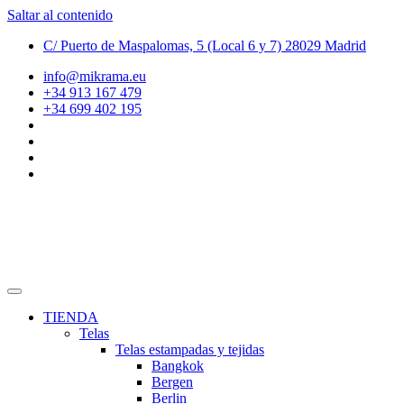
Saltar al contenido
C/ Puerto de Maspalomas, 5 (Local 6 y 7) 28029 Madrid
info@mikrama.eu
+34 913 167 479
+34 699 402 195
TIENDA
Telas
Telas estampadas y tejidas
Bangkok
Bergen
Berlin