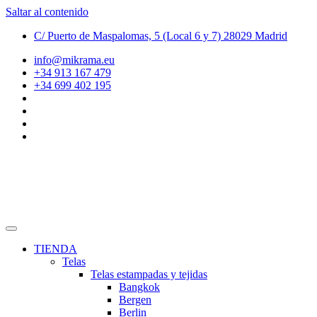
Saltar al contenido
C/ Puerto de Maspalomas, 5 (Local 6 y 7) 28029 Madrid
info@mikrama.eu
+34 913 167 479
+34 699 402 195
TIENDA
Telas
Telas estampadas y tejidas
Bangkok
Bergen
Berlin