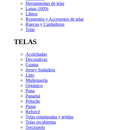
Herramientas de telar
Lanas 100%
Libros
Repuestos y Accesorios de telar
Ruecas y Cardadoras
Telar
TELAS
Acolchadas
Decorativas
Guatas
Jersey Sudadera
Lino
Muñequería
Orgánico
Pana
Panamá
Peluche
Pique
Reforcé
Telas estampadas y tejidas
Telas recubiertas
Terciopelo