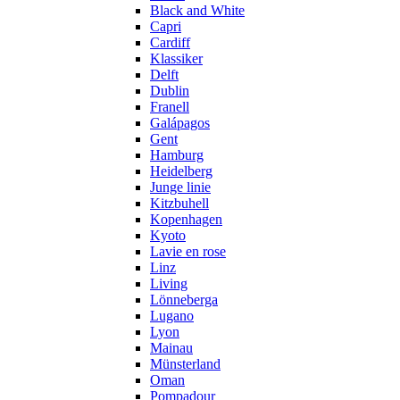
Black and White
Capri
Cardiff
Klassiker
Delft
Dublin
Franell
Galápagos
Gent
Hamburg
Heidelberg
Junge linie
Kitzbuhell
Kopenhagen
Kyoto
Lavie en rose
Linz
Living
Lönneberga
Lugano
Lyon
Mainau
Münsterland
Oman
Pompadour