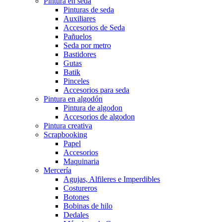
Pintura en seda
Pinturas de seda
Auxiliares
Accesorios de Seda
Pañuelos
Seda por metro
Bastidores
Gutas
Batik
Pinceles
Accesorios para seda
Pintura en algodón
Pintura de algodon
Accesorios de algodon
Pintura creativa
Scrapbooking
Papel
Accesorios
Maquinaria
Mercería
Agujas, Alfileres e Imperdibles
Costureros
Botones
Bobinas de hilo
Dedales