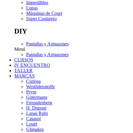
Imperdibles
Lupas
Máquinas de Coser
Super Costurero
DIY
Pantallas y Armazones
Menú
Pantallas y Armazones
CURSOS
IV ENCUENTRO
TALLER
MARCAS
Curiosa
Westfalenstoffe
Prym
Gütermann
Freundenberg
H. Dupont
Lanas Rubi
Casasol
Louët
Glimakra