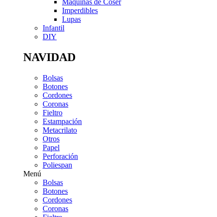
Máquinas de Coser
Imperdibles
Lupas
Infantil
DIY
NAVIDAD
Bolsas
Botones
Cordones
Coronas
Fieltro
Estampación
Metacrilato
Otros
Papel
Perforación
Poliespan
Menú
Bolsas
Botones
Cordones
Coronas