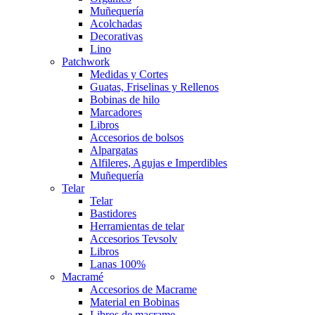
Muñequería
Acolchadas
Decorativas
Lino
Patchwork
Medidas y Cortes
Guatas, Friselinas y Rellenos
Bobinas de hilo
Marcadores
Libros
Accesorios de bolsos
Alpargatas
Alfileres, Agujas e Imperdibles
Muñequería
Telar
Telar
Bastidores
Herramientas de telar
Accesorios Tevsolv
Libros
Lanas 100%
Macramé
Accesorios de Macrame
Material en Bobinas
Libros de macrame