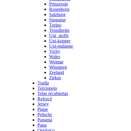
Prinzessin
Rosenborg
Salzburg
Singapur
Torino
Trondheim
Uni_stoffe
Uni-kopper
Uni-malange
Vichy
Wales
Weimar
Winnipeg
Zeeland
Zirkus
Toalla
Terciopelo
Telas recubiertas
Reforcé
Jersey
Pique
Peluche
Panamá
Pana
Orgánico