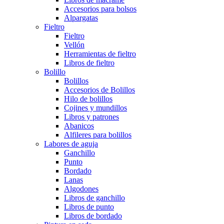
Accesorios para bolsos
Alpargatas
Fieltro
Fieltro
Vellón
Herramientas de fieltro
Libros de fieltro
Bolillo
Bolillos
Accesorios de Bolillos
Hilo de bolillos
Cojines y mundillos
Libros y patrones
Abanicos
Alfileres para bolillos
Labores de aguja
Ganchillo
Punto
Bordado
Lanas
Algodones
Libros de ganchillo
Libros de punto
Libros de bordado