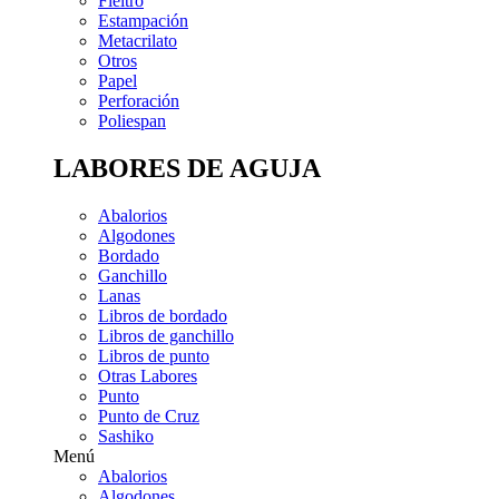
Fieltro
Estampación
Metacrilato
Otros
Papel
Perforación
Poliespan
LABORES DE AGUJA
Abalorios
Algodones
Bordado
Ganchillo
Lanas
Libros de bordado
Libros de ganchillo
Libros de punto
Otras Labores
Punto
Punto de Cruz
Sashiko
Menú
Abalorios
Algodones