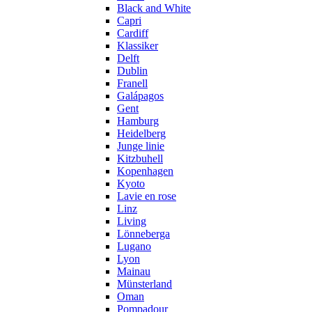
Black and White
Capri
Cardiff
Klassiker
Delft
Dublin
Franell
Galápagos
Gent
Hamburg
Heidelberg
Junge linie
Kitzbuhell
Kopenhagen
Kyoto
Lavie en rose
Linz
Living
Lönneberga
Lugano
Lyon
Mainau
Münsterland
Oman
Pompadour