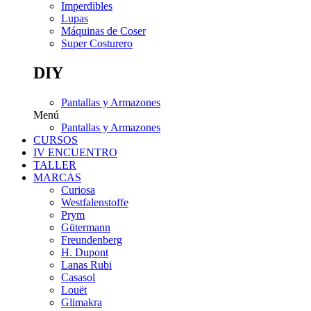
Imperdibles
Lupas
Máquinas de Coser
Super Costurero
DIY
Pantallas y Armazones
Menú
Pantallas y Armazones
CURSOS
IV ENCUENTRO
TALLER
MARCAS
Curiosa
Westfalenstoffe
Prym
Gütermann
Freundenberg
H. Dupont
Lanas Rubi
Casasol
Louët
Glimakra