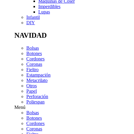
Máquinas de Coser
Imperdibles
Lupas
Infantil
DIY
NAVIDAD
Bolsas
Botones
Cordones
Coronas
Fieltro
Estampación
Metacrilato
Otros
Papel
Perforación
Poliespan
Menú
Bolsas
Botones
Cordones
Coronas