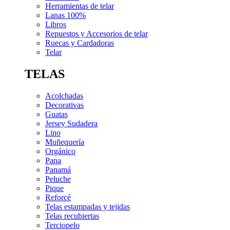
Herramientas de telar
Lanas 100%
Libros
Repuestos y Accesorios de telar
Ruecas y Cardadoras
Telar
TELAS
Acolchadas
Decorativas
Guatas
Jersey Sudadera
Lino
Muñequería
Orgánico
Pana
Panamá
Peluche
Pique
Reforcé
Telas estampadas y tejidas
Telas recubiertas
Terciopelo