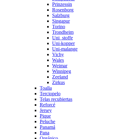
Prinzessin
Rosenborg
Salzburg
Singapur
Torino
Trondheim
Uni_stoffe
Uni-kopper
Uni-malange
Vichy
Wales
Weimar
Winnipeg
Zeeland
Zirkus
Toalla
Terciopelo
Telas recubiertas
Reforcé
Jersey
Pique
Peluche
Panamá
Pana
Orgánico