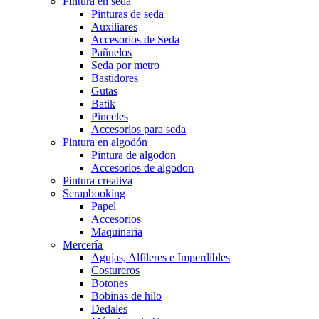
Pintura en seda
Pinturas de seda
Auxiliares
Accesorios de Seda
Pañuelos
Seda por metro
Bastidores
Gutas
Batik
Pinceles
Accesorios para seda
Pintura en algodón
Pintura de algodon
Accesorios de algodon
Pintura creativa
Scrapbooking
Papel
Accesorios
Maquinaria
Mercería
Agujas, Alfileres e Imperdibles
Costureros
Botones
Bobinas de hilo
Dedales