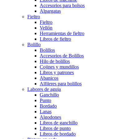
Accesorios para bolsos
Alpargatas
Fieltro
Fieltro
Vellón
Herramientas de fieltro
Libros de fieltro
Bolillo
Bolillos
Accesorios de Bolillos
Hilo de bolillos
Cojines y mundillos
Libros y patrones
Abanicos
Alfileres para bolillos
Labores de aguja
Ganchillo
Punto
Bordado
Lanas
Algodones
Libros de ganchillo
Libros de punto
Libros de bordado