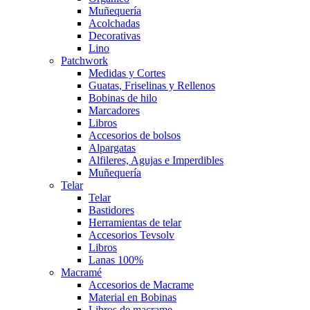
Muñequería
Acolchadas
Decorativas
Lino
Patchwork
Medidas y Cortes
Guatas, Friselinas y Rellenos
Bobinas de hilo
Marcadores
Libros
Accesorios de bolsos
Alpargatas
Alfileres, Agujas e Imperdibles
Muñequería
Telar
Telar
Bastidores
Herramientas de telar
Accesorios Tevsolv
Libros
Lanas 100%
Macramé
Accesorios de Macrame
Material en Bobinas
Libros de macrame