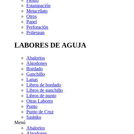
Fieltro
Estampación
Metacrilato
Otros
Papel
Perforación
Poliespan
LABORES DE AGUJA
Abalorios
Algodones
Bordado
Ganchillo
Lanas
Libros de bordado
Libros de ganchillo
Libros de punto
Otras Labores
Punto
Punto de Cruz
Sashiko
Menú
Abalorios
Algodones