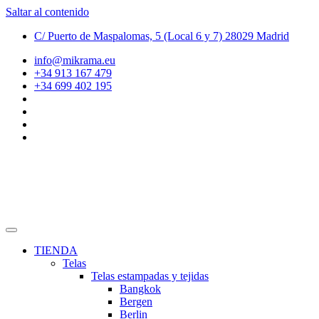
Saltar al contenido
C/ Puerto de Maspalomas, 5 (Local 6 y 7) 28029 Madrid
info@mikrama.eu
+34 913 167 479
+34 699 402 195
TIENDA
Telas
Telas estampadas y tejidas
Bangkok
Bergen
Berlin