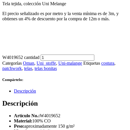
Tela tejida, colección Uni Melange
El precio señalizado es por metro y la venta mínima es de 3m, y
obtienes un 4% de descuento por la compra de 12m o más.
W4019652 cantidad
Categorías
Oman
,
Uni_stoffe
,
Uni-malange
Etiquetas
costura
,
patchwork
,
telas
,
telas bonitas
Compártelo:
Descripción
Descripción
Artículo No.:
W4019652
Material:
100% CO
Peso:
aproximadamente 150 g/m²