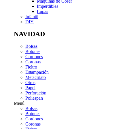
Máquinas de Coser
Imperdibles
Lupas
Infantil
DIY
NAVIDAD
Bolsas
Botones
Cordones
Coronas
Fieltro
Estampación
Metacrilato
Otros
Papel
Perforación
Poliespan
Menú
Bolsas
Botones
Cordones
Coronas