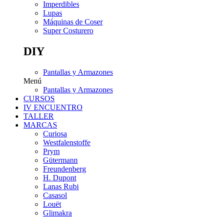
Imperdibles
Lupas
Máquinas de Coser
Super Costurero
DIY
Pantallas y Armazones
Menú
Pantallas y Armazones
CURSOS
IV ENCUENTRO
TALLER
MARCAS
Curiosa
Westfalenstoffe
Prym
Gütermann
Freundenberg
H. Dupont
Lanas Rubi
Casasol
Louët
Glimakra