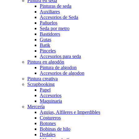
Pintura en seda
Pinturas de seda
Auxiliares
Accesorios de Seda
Pañuelos
Seda por metro
Bastidores
Gutas
Batik
Pinceles
Accesorios para seda
Pintura en algodón
Pintura de algodon
Accesorios de algodon
Pintura creativa
Scrapbooking
Papel
Accesorios
Maquinaria
Mercería
Agujas, Alfileres e Imperdibles
Costureros
Botones
Bobinas de hilo
Dedales