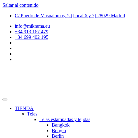
Saltar al contenido
C/ Puerto de Maspalomas, 5 (Local 6 y 7) 28029 Madrid
info@mikrama.eu
+34 913 167 479
+34 699 402 195
TIENDA
Telas
Telas estampadas y tejidas
Bangkok
Bergen
Berlin