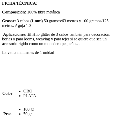
FICHA TÉCNICA:
Composición:
100% fibra metálica
Grosor:
3 cabos
(1 mm)
50 gramos/63 metros y 100 gramos/125
metros. Aguja 1-3
Aplicaciones:
El
Hilo glitter de 3 cabos también para decoración,
borlas o para looms, weaving y para tejer si se quiere que sea un
accesorio rígido como un monedero pequeño…
La venta mínima es de 1 unidad
ORO
Color
PLATA
100 gr
Peso
50 gr