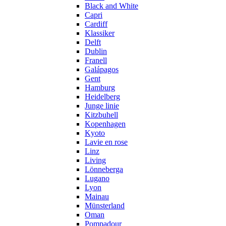
Black and White
Capri
Cardiff
Klassiker
Delft
Dublin
Franell
Galápagos
Gent
Hamburg
Heidelberg
Junge linie
Kitzbuhell
Kopenhagen
Kyoto
Lavie en rose
Linz
Living
Lönneberga
Lugano
Lyon
Mainau
Münsterland
Oman
Pompadour