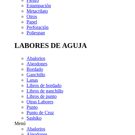
Fieltro
Estampación
Metacrilato
Otros
Papel
Perforación
Poliespan
LABORES DE AGUJA
Abalorios
Algodones
Bordado
Ganchillo
Lanas
Libros de bordado
Libros de ganchillo
Libros de punto
Otras Labores
Punto
Punto de Cruz
Sashiko
Menú
Abalorios
Algodones