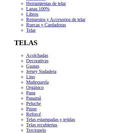
Herramientas de telar
Lanas 100%
Libros
Repuestos y Accesorios de telar
Ruecas y Cardadoras
Telar
TELAS
Acolchadas
Decorativas
Guatas
Jersey Sudadera
Lino
Muñequería
Orgánico
Pana
Panamá
Peluche
Pique
Reforcé
Telas estampadas y tejidas
Telas recubiertas
Terciopelo