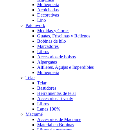
Muñequería
Acolchadas
Decorativas
Lino
Patchwork
Medidas y Cortes
Guatas, Friselinas y Rellenos
Bobinas de hilo
Marcadores
Libros
Accesorios de bolsos
Alpargatas
Alfileres, Agujas e Imperdibles
Muñequería
Telar
Telar
Bastidores
Herramientas de telar
Accesorios Tevsolv
Libros
Lanas 100%
Macramé
Accesorios de Macrame
Material en Bobinas
Libros de macrame