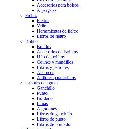
Accesorios para bolsos
Alpargatas
Fieltro
Fieltro
Vellón
Herramientas de fieltro
Libros de fieltro
Bolillo
Bolillos
Accesorios de Bolillos
Hilo de bolillos
Cojines y mundillos
Libros y patrones
Abanicos
Alfileres para bolillos
Labores de aguja
Ganchillo
Punto
Bordado
Lanas
Algodones
Libros de ganchillo
Libros de punto
Libros de bordado