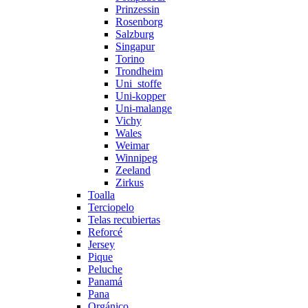
Prinzessin
Rosenborg
Salzburg
Singapur
Torino
Trondheim
Uni_stoffe
Uni-kopper
Uni-malange
Vichy
Wales
Weimar
Winnipeg
Zeeland
Zirkus
Toalla
Terciopelo
Telas recubiertas
Reforcé
Jersey
Pique
Peluche
Panamá
Pana
Orgánico