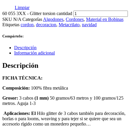
Limpiar
60 055 3XX - Glitter torsion cantidad
SKU
N/A
Categorías
Algodones
,
Cordones
,
Material en Bobinas
Etiquetas
cordon
,
decoracion
,
Metacrilato
,
navidad
Compártelo:
Descripción
Información adicional
Descripción
FICHA TÉCNICA:
Composición:
100% fibra metálica
Grosor:
3 cabos
(1 mm)
50 gramos/63 metros y 100 gramos/125
metros. Aguja 1-3
Aplicaciones:
El
Hilo glitter de 3 cabos también para decoración,
borlas o para looms, weaving y para tejer si se quiere que sea un
accesorio rígido como un monedero pequeño…