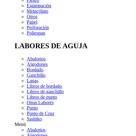
Fieltro
Estampación
Metacrilato
Otros
Papel
Perforación
Poliespan
LABORES DE AGUJA
Abalorios
Algodones
Bordado
Ganchillo
Lanas
Libros de bordado
Libros de ganchillo
Libros de punto
Otras Labores
Punto
Punto de Cruz
Sashiko
Menú
Abalorios
Algodones