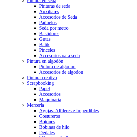
Pintura en seda
Pinturas de seda
Auxiliares
Accesorios de Seda
Pañuelos
Seda por metro
Bastidores
Gutas
Batik
Pinceles
Accesorios para seda
Pintura en algodón
Pintura de algodon
Accesorios de algodon
Pintura creativa
Scrapbooking
Papel
Accesorios
Maquinaria
Mercería
Agujas, Alfileres e Imperdibles
Costureros
Botones
Bobinas de hilo
Dedales