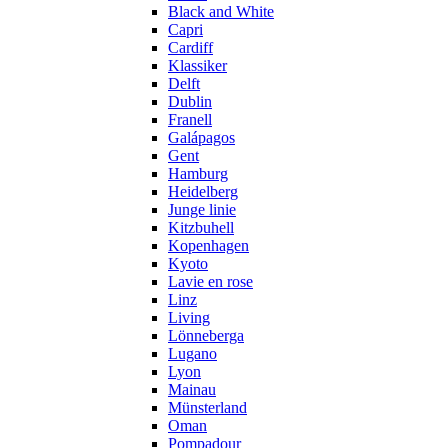
Black and White
Capri
Cardiff
Klassiker
Delft
Dublin
Franell
Galápagos
Gent
Hamburg
Heidelberg
Junge linie
Kitzbuhell
Kopenhagen
Kyoto
Lavie en rose
Linz
Living
Lönneberga
Lugano
Lyon
Mainau
Münsterland
Oman
Pompadour