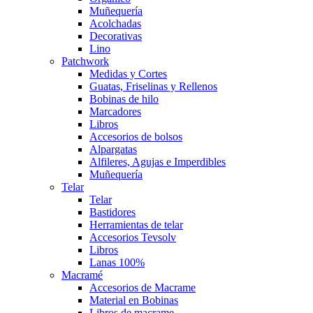
Muñequería
Acolchadas
Decorativas
Lino
Patchwork
Medidas y Cortes
Guatas, Friselinas y Rellenos
Bobinas de hilo
Marcadores
Libros
Accesorios de bolsos
Alpargatas
Alfileres, Agujas e Imperdibles
Muñequería
Telar
Telar
Bastidores
Herramientas de telar
Accesorios Tevsolv
Libros
Lanas 100%
Macramé
Accesorios de Macrame
Material en Bobinas
Libros de macrame