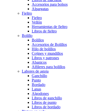
Accesorios para bolsos
Alpargatas
Fieltro
Fieltro
Vellón
Herramientas de fieltro
Libros de fieltro
Bolillo
Bolillos
Accesorios de Bolillos
Hilo de bolillos
Cojines y mundillos
Libros y patrones
Abanicos
Alfileres para bolillos
Labores de aguja
Ganchillo
Punto
Bordado
Lanas
Algodones
Libros de ganchillo
Libros de punto
Libros de bordado