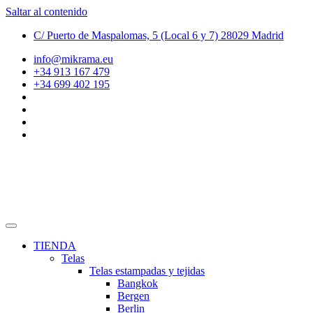
Saltar al contenido
C/ Puerto de Maspalomas, 5 (Local 6 y 7) 28029 Madrid
info@mikrama.eu
+34 913 167 479
+34 699 402 195
TIENDA
Telas
Telas estampadas y tejidas
Bangkok
Bergen
Berlin