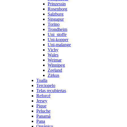
Prinzessin
Rosenborg
Salzburg
Singapur
Torino
Trondheim
Uni_stoffe
Uni-kopper
Uni-malange
Vichy
Wales
Weimar
Winnipeg
Zeeland
Zirkus
Toalla
Terciopelo
Telas recubiertas
Reforcé
Jersey
Pique
Peluche
Panamá
Pana
Orgánico