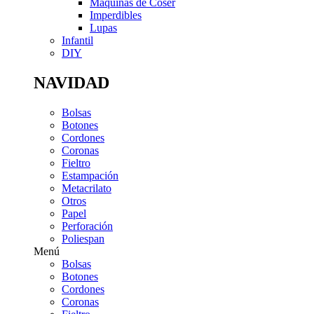
Máquinas de Coser
Imperdibles
Lupas
Infantil
DIY
NAVIDAD
Bolsas
Botones
Cordones
Coronas
Fieltro
Estampación
Metacrilato
Otros
Papel
Perforación
Poliespan
Menú
Bolsas
Botones
Cordones
Coronas